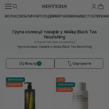
ВОЛОССЯ
ОБЛИЧЧЯ
ТІЛО
ДІМ
МЕРЧ
НОВИНКИ
БЕСТСЕЛЕРИ
АК
Група колекції товарів у лінійці Black Tea
Nourishing
|
Інтернет магазин косметики
Група колекції товарів у лінійці Black Tea Nourishing
Фільтр
Сортувати
1
ВИБІР ОКСАНИ
-20%
ПОДАРУНОК
ВИБІР ОКСАНИ
ПОДАРУНОК