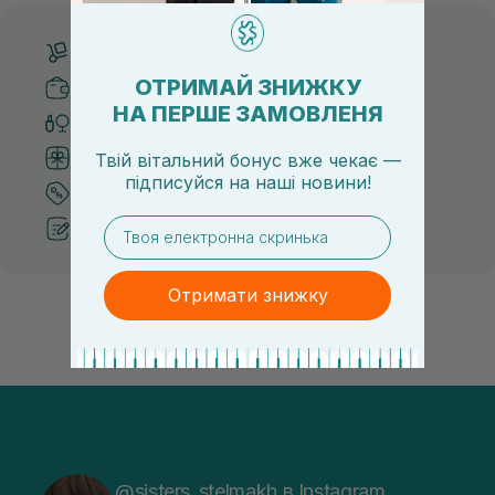
Безкоштовна доставка від 3000 UAH
ОТРИМАЙ ЗНИЖКУ
Безпечні способи оплати
НА ПЕРШЕ ЗАМОВЛЕНЯ
Тільки оригінальна косметика
Система бонусів та лояльності
Твій вітальний бонус вже чекає —
підписуйся
на
наші новини!
Кращі ціни та топ товари
email
Рекомендації від косметологів
Отримати знижку
@sisters_stelmakh в Instagram