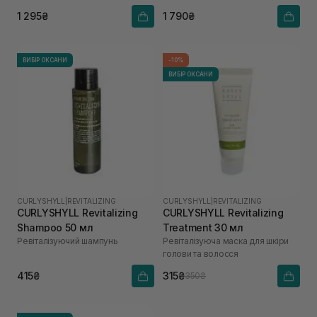
1 295₴
1 790₴
ВИБІР ОКСАНИ
-10%
ВИБІР ОКСАНИ
CURLYSHYLL
|
REVITALIZING
CURLYSHYLL
|
REVITALIZING
CURLYSHYLL Revitalizing
CURLYSHYLL Revitalizing
Shampoo 50 мл
Treatment 30 мл
Ревіталізуючий шампунь
Ревіталізуюча маска для шкіри
голови та волосся
415₴
315₴
350₴