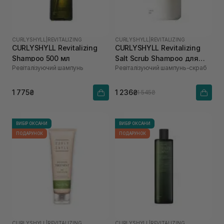
CURLYSHYLL
|
REVITALIZING
CURLYSHYLL
|
REVITALIZING
CURLYSHYLL Revitalizing
CURLYSHYLL Revitalizing
Shampoo 500 мл
Salt Scrub Shampoo для
Ревіталізуючий шампунь
Ревіталізуючий шампунь-скраб
ослабленої шкіри голови
та тонкого волосся 300 мл
1 775₴
1 236₴
1 545₴
ВИБІР ОКСАНИ
ВИБІР ОКСАНИ
ПОДАРУНОК
ПОДАРУНОК
CURLYSHYLL
|
REVITALIZING
CURLYSHYLL
|
REVITALIZING