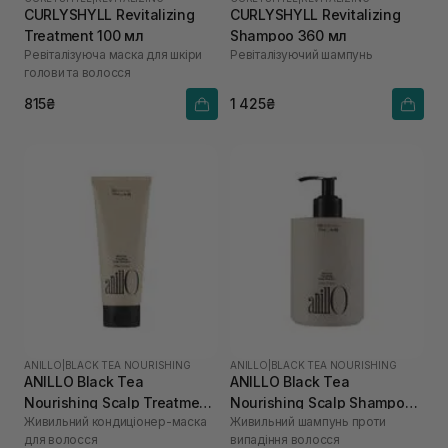
CURLYSHYLL Revitalizing
CURLYSHYLL Revitalizing
Treatment 100 мл
Shampoo 360 мл
Ревіталізуюча маска для шкіри
Ревіталізуючий шампунь
голови та волосся
815₴
1 425₴
ANILLO
|
BLACK TEA NOURISHING
ANILLO
|
BLACK TEA NOURISHING
ANILLO Black Tea
ANILLO Black Tea
Nourishing Scalp Treatment
Nourishing Scalp Shampoo
Живильний кондиціонер-маска
Живильний шампунь проти
150 мл
450 мл
для волосся
випадіння волосся