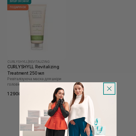
ВИБІР ОКСАНИ
ПОДАРУНОК
CURLYSHYLL
|
REVITALIZING
CURLYSHYLL Revitalizing
Treatment 250 мл
Ревіталізуюча маска для шкіри
голови та волосся
1 290₴