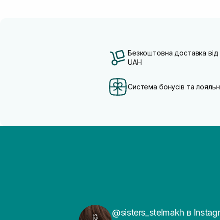
Безкоштовна доставка від
UAH
Система бонусів та лояльн
@sisters_stelmakh в Instag