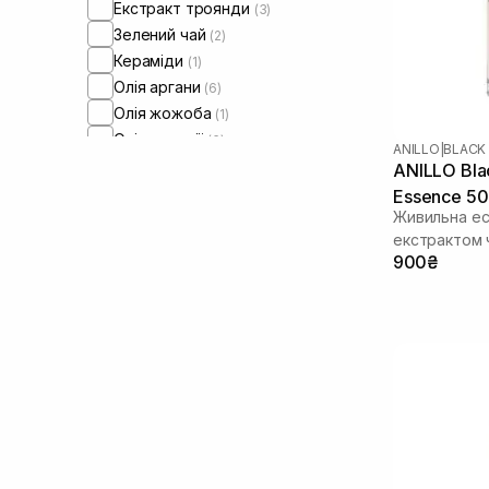
Екстракт троянди
(3)
Зелений чай
(2)
Кераміди
(1)
Олія аргани
(6)
Олія жожоба
(1)
Олія камелії
(6)
ANILLO
|
BLACK
Олія макадамії
(1)
ANILLO Blac
Олія марули
(1)
Essence 50
Живильна ес
Олія мигдалю
(4)
екстрактом 
Олія соняшнику
(2)
900₴
Пантенол
(1)
Пептиди
(2)
Протеїни
(1)
Чайне дерево
(2)