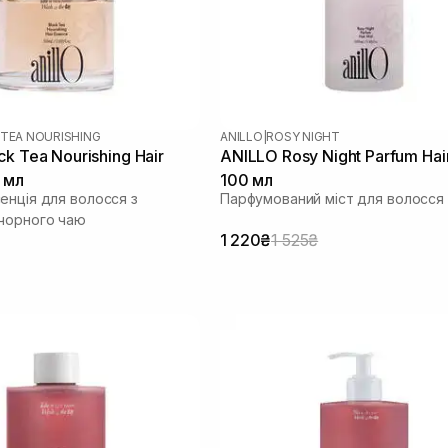
 TEA NOURISHING
ANILLO
|
ROSY NIGHT
k Tea Nourishing Hair
ANILLO Rosy Night Parfum Hair
 мл
100 мл
енція для волосся з
Парфумований міст для волосся
чорного чаю
1 220₴
1 525₴