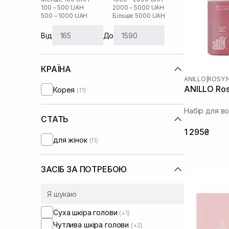
100 – 500 UAH
2000 – 5000 UAH
500 – 1000 UAH
Більше 5000 UAH
Від
До
КРАЇНА
ANILLO
|
ROSY 
ANILLO Rosy
Корея
(11)
Набір для в
СТАТЬ
1 295₴
для жінок
(11)
ЗАСІБ ЗА ПОТРЕБОЮ
Суха шкіра голови
(+1)
Чутлива шкіра голови
(+2)