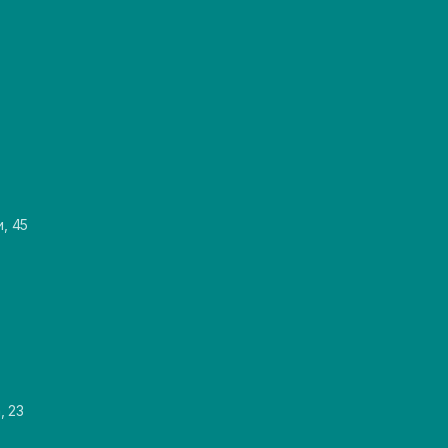
и, 45
, 23