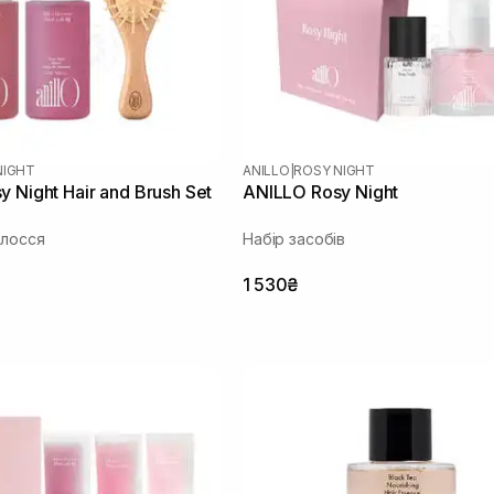
NIGHT
ANILLO
|
ROSY NIGHT
 Night Hair and Brush Set
ANILLO Rosy Night
олосся
Набір засобів
1 530₴