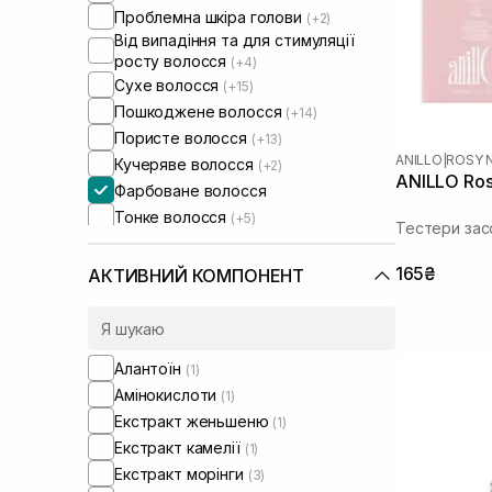
Проблемна шкіра голови
(+2)
Від випадіння та для стимуляції
росту волосся
(+4)
Сухе волосся
(+15)
Пошкоджене волосся
(+14)
Пористе волосся
(+13)
ANILLO
|
ROSY 
Кучеряве волосся
(+2)
ANILLO Rosy
Фарбоване волосся
Тонке волосся
(+5)
Тестери зас
Ламке волосся
(+11)
Для обʼєму волосся
(+2)
165₴
АКТИВНИЙ КОМПОНЕНТ
Для відновлення волосся
(+2)
Алантоїн
(1)
Амінокислоти
(1)
Екстракт женьшеню
(1)
Екстракт камелії
(1)
Екстракт морінги
(3)