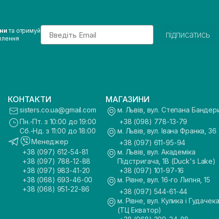
Email
ини
та отримуй
підписатись
влення
КОНТАКТИ
МАГАЗИНИ
sisters.co.ua@gmail.com
м. Львів, вул. Степана Бандер
Пн.-Пт. з 10:00 до 19:00
+38 (098) 778-13-79
Сб.-Нд. з 11:00 до 18:00
м. Львів, вул. Івана Франка, 36
Менеджер
+38 (097) 611-95-94
+38 (097) 612-54-81
м. Львів, вул. Академіка
+38 (097) 788-12-88
Підстригача, 1В (Duck's Lake)
+38 (097) 983-41-20
+38 (097) 101-97-16
+38 (068) 693-46-00
м. Рівне, вул. 16-го Липня, 15
+38 (068) 951-22-86
+38 (097) 544-61-44
м. Рівне, вул. Кулика і Гудачека
(ТЦ Екватор)