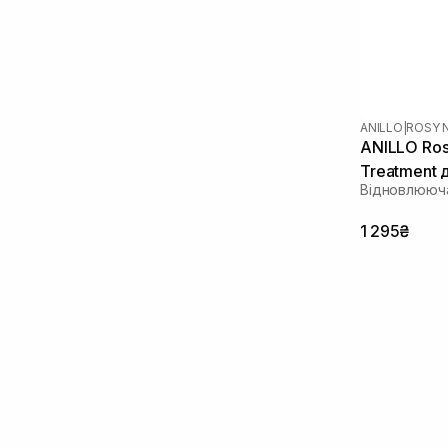
ANILLO
|
ROSY 
ANILLO Ros
Treatment 
Відновлююч
пошкоджен
1 295₴