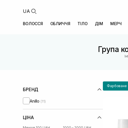
UA
ВОЛОССЯ
ОБЛИЧЧЯ
ТІЛО
ДІМ
МЕРЧ
Група ко
І
Фарбоване 
БРЕНД
Anillo
(11)
ЦІНА
Менше 100 UAH
1000 – 2000 UAH