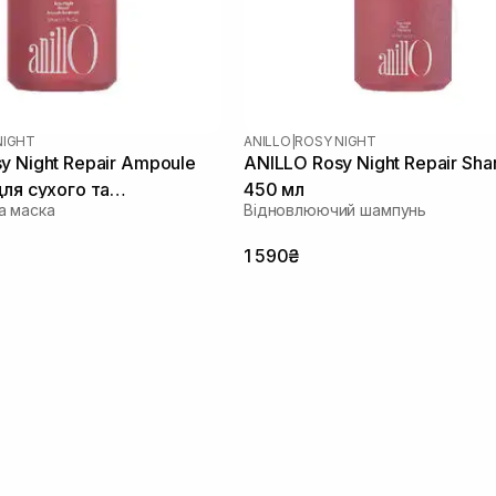
NIGHT
ANILLO
|
ROSY NIGHT
y Night Repair Ampoule
ANILLO Rosy Night Repair Sh
для сухого та
450 мл
а маска
Відновлюючий шампунь
ого волосся 200 мл
1 590₴