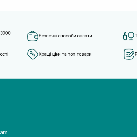
 3000
Безпечні способи оплати
ості
Кращі ціни та топ товари
ram