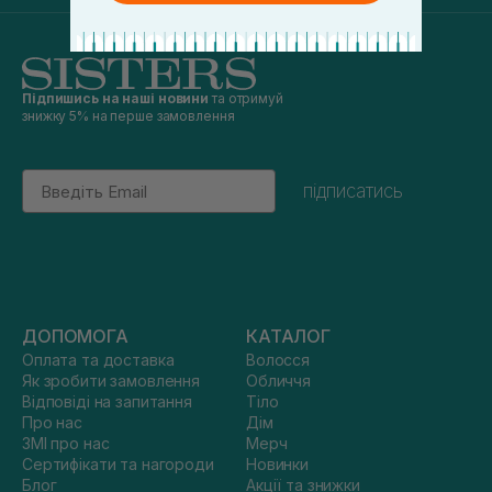
Підпишись на наші новини
та отримуй
знижку 5% на перше замовлення
Email
підписатись
ДОПОМОГА
КАТАЛОГ
Оплата та доставка
Волосся
Як зробити замовлення
Обличчя
Відповіді на запитання
Тіло
Про нас
Дім
ЗМІ про нас
Мерч
Сертифікати та нагороди
Новинки
Блог
Акції та знижки