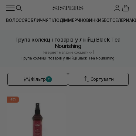
ВОЛОССЯ
ОБЛИЧЧЯ
ТІЛО
ДІМ
МЕРЧ
НОВИНКИ
БЕСТСЕЛЕРИ
АК
Група колекції товарів у лінійці Black Tea
Nourishing
|
Інтернет магазин косметики
Група колекції товарів у лінійці Black Tea Nourishing
Фільтр
Сортувати
2
-50%