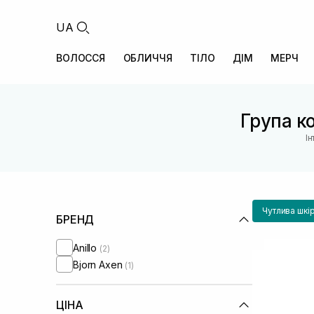
UA
ВОЛОССЯ
ОБЛИЧЧЯ
ТІЛО
ДІМ
МЕРЧ
Група ко
І
Чутлива шкі
БРЕНД
Anillo
(2)
Bjorn Axen
(1)
ЦІНА