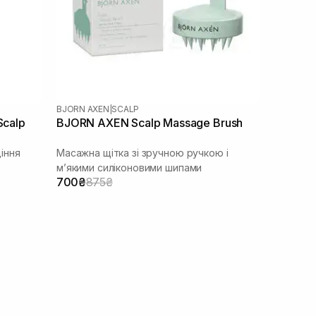
BJORN AXEN
|
SCALP
Scalp
BJORN AXEN Scalp Massage Brush
іння
Масажна щітка зі зручною ручкою і
м’якими силіконовими шипами
700₴
875₴