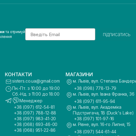
Email
ини
та отримуй
підписатись
влення
КОНТАКТИ
МАГАЗИНИ
sisters.co.ua@gmail.com
м. Львів, вул. Степана Бандер
Пн.-Пт. з 10:00 до 19:00
+38 (098) 778-13-79
Сб.-Нд. з 11:00 до 18:00
м. Львів, вул. Івана Франка, 36
Менеджер
+38 (097) 611-95-94
+38 (097) 612-54-81
м. Львів, вул. Академіка
+38 (097) 788-12-88
Підстригача, 1В (Duck's Lake)
+38 (097) 983-41-20
+38 (097) 101-97-16
+38 (068) 693-46-00
м. Рівне, вул. 16-го Липня, 15
+38 (068) 951-22-86
+38 (097) 544-61-44