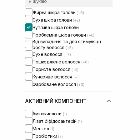
Жирна шкіра голови
(+6)
Суха шкіра голови
(+2)
Чутлива шкіра голови
Проблемна шкіра голови
(+6)
Від випадіння та для стимуляції
росту волосся
(+5)
Сухе волосся
(+7)
Пошкоджене волосся
(+6)
Пористе волосся
(+5)
Кучеряве волосся
(+1)
Фарбоване волосся
(+3)
Тонке волосся
(+8)
Ламке волосся
(+4)
АКТИВНИЙ КОМПОНЕНТ
Для обʼєму волосся
(+2)
Амінокислоти
(1)
Лізат біфідобактерій
(1)
Ментол
(1)
Пробіотики
(2)