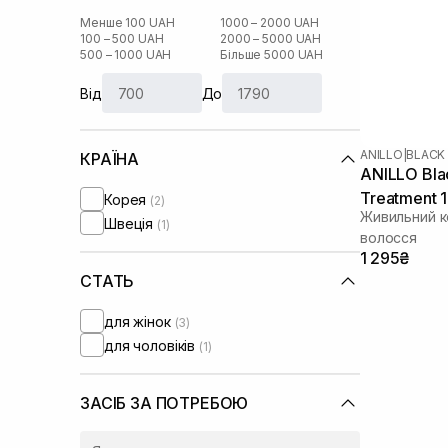
Менше 100 UAH
1000 – 2000 UAH
100 – 500 UAH
2000 – 5000 UAH
500 – 1000 UAH
Більше 5000 UAH
Від
До
ANILLO
|
BLACK
КРАЇНА
ANILLO Blac
Treatment 
Корея
(2)
Живильний к
Швеція
(1)
волосся
1 295₴
СТАТЬ
для жінок
(3)
для чоловіків
(1)
ЗАСІБ ЗА ПОТРЕБОЮ