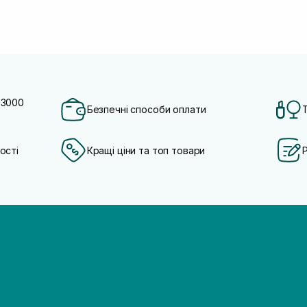
 3000
Безпечні способи оплати
ості
Кращі ціни та топ товари