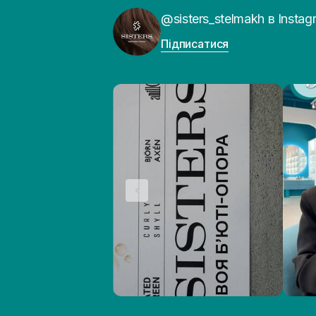
@sisters_stelmakh в Instag
Підписатися