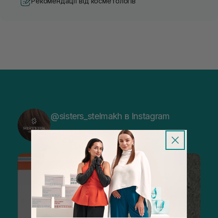
Рекомендації від косметологів
@sisters_stelmakh в Instagram
Підписатися