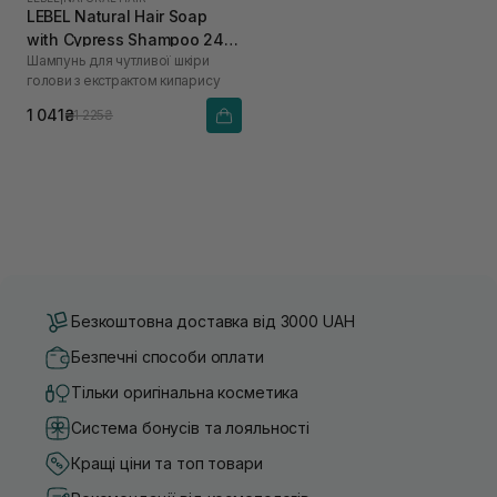
LEBEL Natural Hair Soap
with Cypress Shampoo 240
Шампунь для чутливої шкіри
мл
голови з екстрактом кипарису
1 041₴
1 225₴
Безкоштовна доставка від 3000 UAH
Безпечні способи оплати
Тільки оригінальна косметика
Система бонусів та лояльності
Кращі ціни та топ товари