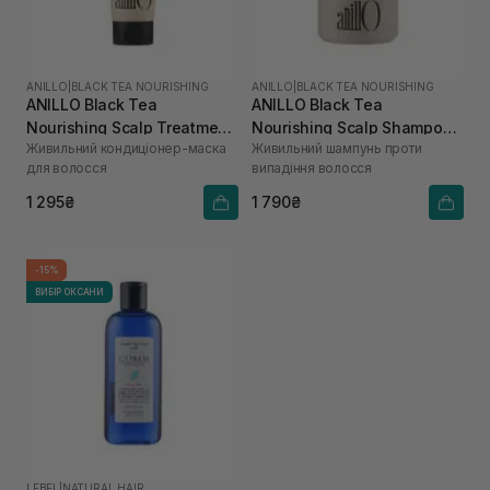
ANILLO
|
BLACK TEA NOURISHING
ANILLO
|
BLACK TEA NOURISHING
ANILLO Black Tea
ANILLO Black Tea
Nourishing Scalp Treatment
Nourishing Scalp Shampoo
Живильний кондиціонер-маска
Живильний шампунь проти
150 мл
450 мл
для волосся
випадіння волосся
1 295₴
1 790₴
-15%
ВИБІР ОКСАНИ
LEBEL
|
NATURAL HAIR