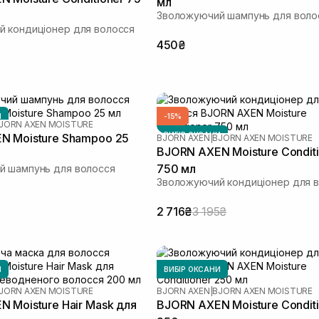
мл
Зволожуючий шампунь для воло
 кондиціонер для волосся
450₴
И
-15%
JORN AXEN MOISTURE
ВИБІР ОКСАНИ
N Moisture Shampoo 25
BJORN AXEN
|
BJORN AXEN MOISTURE
BJORN AXEN Moisture Condit
750 мл
й шампунь для волосся
Зволожуючий кондиціонер для 
2 716₴
3 195₴
И
ВИБІР ОКСАНИ
JORN AXEN MOISTURE
BJORN AXEN
|
BJORN AXEN MOISTURE
 Moisture Hair Mask для
BJORN AXEN Moisture Condit