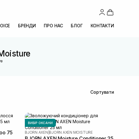
OICE
БРЕНДИ
ПРО НАС
БЛОГ
КОНТАКТИ
Moisture
re
Сортувати
ВИБІР ОКСАНИ
oo 75
BJORN AXEN
|
BJORN AXEN MOISTURE
BJORN AXEN Moisture Conditioner 25