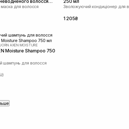
зневодненого волосся
250 мл
маска для волосся
Зволожуючий кондиціонер для 
1 205₴
JORN AXEN MOISTURE
И
N Moisture Shampoo 750
й шампунь для волосся
5₴
льше