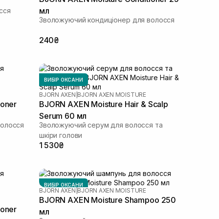
мл
сся
Зволожуючий кондиціонер для волосся
240₴
ВИБІР ОКСАНИ
BJORN AXEN
|
BJORN AXEN MOISTURE
ioner
BJORN AXEN Moisture Hair & Scalp
Serum 60 мл
волосся
Зволожуючий серум для волосся та
шкіри голови
1 530₴
ВИБІР ОКСАНИ
BJORN AXEN
|
BJORN AXEN MOISTURE
BJORN AXEN Moisture Shampoo 250
ioner
мл