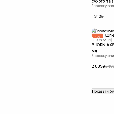
сухого та 
Зволожуюча 
200 мл
1 310₴
-15%
BJORN AXEN
|
B
ВИБІР ОКСАН
BJORN AXE
мл
Зволожуючи
2 639₴
3 10
Показати бі