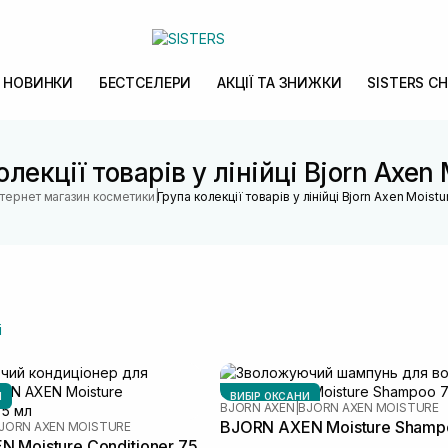
НОВИНКИ
БЕСТСЕЛЕРИ
АКЦІЇ ТА ЗНИЖКИ
SISTERS CH
олекції товарів у лінійці Bjorn Axen 
|
нтернет магазин косметики
Група колекції товарів у лінійці Bjorn Axen Moistu
і
И
ВИБІР ОКСАНИ
BJORN AXEN
|
BJORN AXEN MOISTURE
BJORN AXEN Moisture Shamp
JORN AXEN MOISTURE
 Moisture Conditioner 75