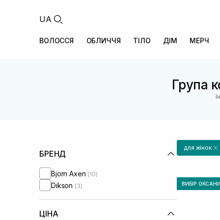
UA
ВОЛОССЯ
ОБЛИЧЧЯ
ТІЛО
ДІМ
МЕРЧ
Група к
І
для жінок
БРЕНД
Bjorn Axen
(10)
ВИБІР ОКСАН
Dikson
(3)
ЦІНА