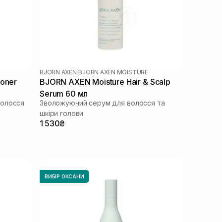
BJORN AXEN
|
BJORN AXEN MOISTURE
ioner
BJORN AXEN Moisture Hair & Scalp
Serum 60 мл
волосся
Зволожуючий серум для волосся та
шкіри голови
1 530₴
ВИБІР ОКСАНИ