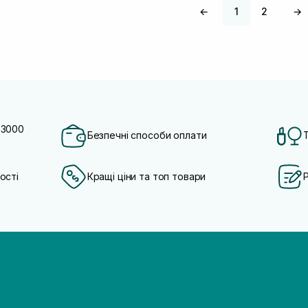
←
1
2
→
 3000
Безпечні способи оплати
ості
Кращі ціни та топ товари