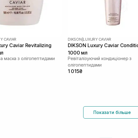
Y CAVIAR
DIKSON
|
LUXURY CAVIAR
ry Caviar Revitalizing
DIKSON Luxury Caviar Conditi
мл
1000 мл
ча маска з олігопептидами
Ревіталізуючий кондиціонер з
олігопептидами
1 015₴
Показати більше