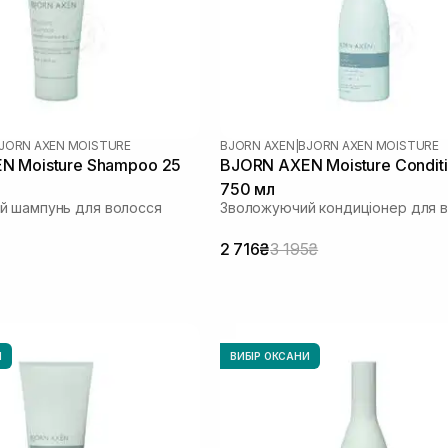
JORN AXEN MOISTURE
BJORN AXEN
|
BJORN AXEN MOISTURE
N Moisture Shampoo 25
BJORN AXEN Moisture Condit
750 мл
й шампунь для волосся
Зволожуючий кондиціонер для 
2 716₴
3 195₴
И
ВИБІР ОКСАНИ