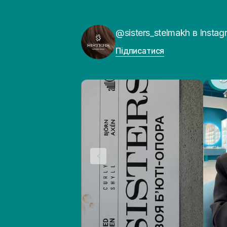
@sisters_stelmakh в Instag
Підписатися