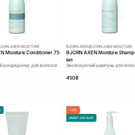
JORN AXEN MOISTURE
BJORN AXEN
|
BJORN AXEN MOISTURE
 Moisture Conditioner 75
BJORN AXEN Moisture Shamp
мл
 кондиціонер для волосся
Зволожуючий шампунь для воло
450₴
И
-15%
ВИБІР ОКСАНИ