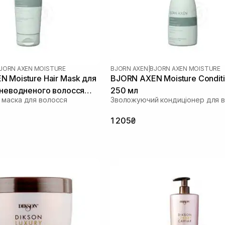
JORN AXEN MOISTURE
BJORN AXEN
|
BJORN AXEN MOISTURE
 Moisture Hair Mask для
BJORN AXEN Moisture Condit
зневодненого волосся
250 мл
маска для волосся
Зволожуючий кондиціонер для 
1 205₴