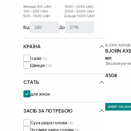
Менше 100 UAH
1000 – 2000 UAH
100 – 500 UAH
2000 – 5000 UAH
500 – 1000 UAH
Більше 5000 UAH
Від
До
BJORN AXEN
|
B
КРАЇНА
BJORN AXEN
мл
Італія
(3)
Зволожуючий
Швеція
(10)
450₴
СТАТЬ
для жінок
ВИБІР ОКСАН
ЗАСІБ ЗА ПОТРЕБОЮ
Суха шкіра голови
(4)
Чутлива шкіра голови
(4)