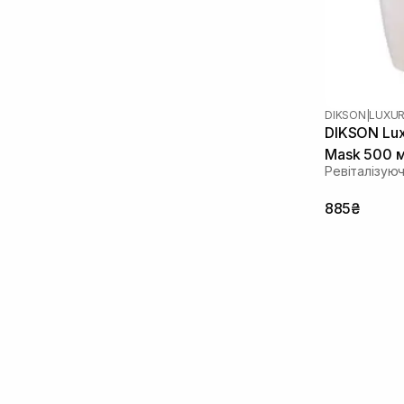
DIKSON
|
LUXUR
DIKSON Luxu
Mask 500 
Ревіталізую
885₴