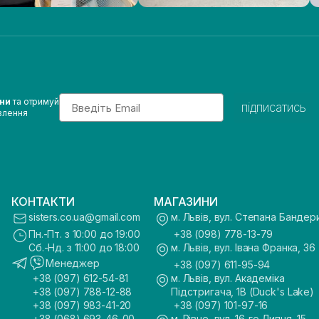
Email
ини
та отримуй
підписатись
влення
КОНТАКТИ
МАГАЗИНИ
sisters.co.ua@gmail.com
м. Львів, вул. Степана Бандер
Пн.-Пт. з 10:00 до 19:00
+38 (098) 778-13-79
Сб.-Нд. з 11:00 до 18:00
м. Львів, вул. Івана Франка, 36
Менеджер
+38 (097) 611-95-94
+38 (097) 612-54-81
м. Львів, вул. Академіка
+38 (097) 788-12-88
Підстригача, 1В (Duck's Lake)
+38 (097) 983-41-20
+38 (097) 101-97-16
+38 (068) 693-46-00
м. Рівне, вул. 16-го Липня, 15