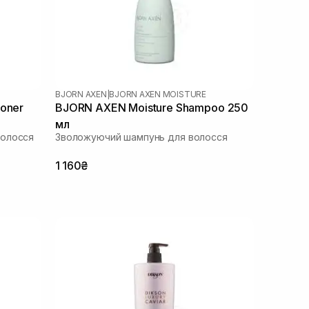
BJORN AXEN
|
BJORN AXEN MOISTURE
ioner
BJORN AXEN Moisture Shampoo 250
мл
волосся
Зволожуючий шампунь для волосся
1 160₴