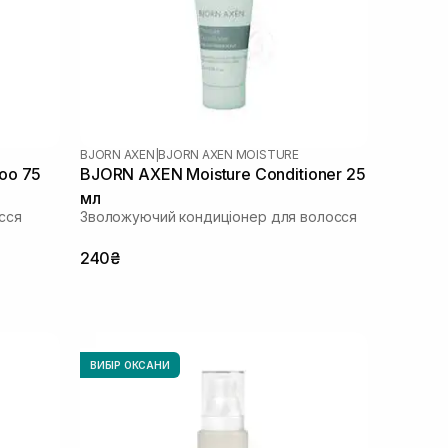
BJORN AXEN
|
BJORN AXEN MOISTURE
oo 75
BJORN AXEN Moisture Conditioner 25
мл
сся
Зволожуючий кондиціонер для волосся
240₴
ВИБІР ОКСАНИ