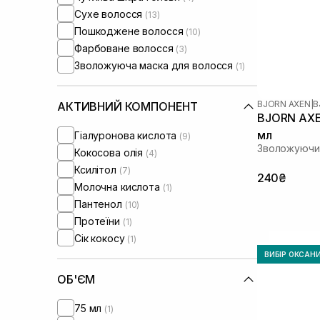
Сухе волосся
(13)
Пошкоджене волосся
(10)
Фарбоване волосся
(3)
Зволожуюча маска для волосся
(1)
BJORN AXEN
|
B
АКТИВНИЙ КОМПОНЕНТ
BJORN AXE
мл
Гіалуронова кислота
(9)
Зволожуючи
Кокосова олія
(4)
Ксилітол
(7)
240₴
Молочна кислота
(1)
Пантенол
(10)
Протеїни
(1)
Сік кокосу
(1)
ВИБІР ОКСАН
ОБ'ЄМ
75 мл
(1)