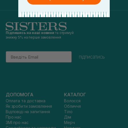
Підпишись на наші новини
та отримуй
знижку 5% на перше замовлення
Email
підписатись
ДОПОМОГА
КАТАЛОГ
Оплата та доставка
Волосся
Як зробити замовлення
Обличчя
Відповіді на запитання
Тіло
Про нас
Дім
ЗМІ про нас
Мерч
Сертифікати та нагороди
Новинки