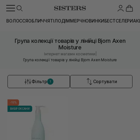
ВОЛОССЯ
ОБЛИЧЧЯ
ТІЛО
ДІМ
МЕРЧ
НОВИНКИ
БЕСТСЕЛЕРИ
АК
Група колекції товарів у лінійці Bjorn Axen
Moisture
|
Інтернет магазин косметики
Група колекції товарів у лінійці Bjorn Axen Moisture
Фільтр
Сортувати
1
-15%
ВИБІР ОКСАНИ