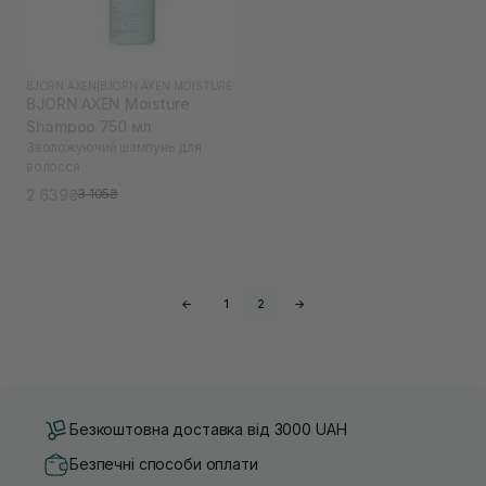
BJORN AXEN
|
BJORN AXEN MOISTURE
BJORN AXEN Moisture
Shampoo 750 мл
Зволожуючий шампунь для
волосся
2 639₴
3 105₴
←
1
2
→
Безкоштовна доставка від 3000 UAH
Безпечні способи оплати