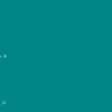
и, 45
, 23