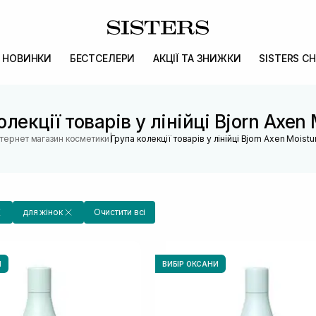
НОВИНКИ
БЕСТСЕЛЕРИ
АКЦІЇ ТА ЗНИЖКИ
SISTERS CH
олекції товарів у лінійці Bjorn Axen 
|
нтернет магазин косметики
Група колекції товарів у лінійці Bjorn Axen Moistu
для жінок
Очистити всі
И
ВИБІР ОКСАНИ