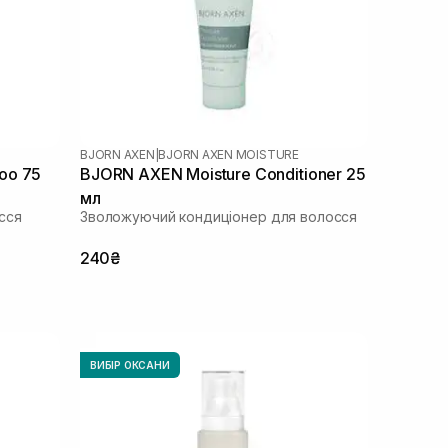
BJORN AXEN
|
BJORN AXEN MOISTURE
oo 75
BJORN AXEN Moisture Conditioner 25
мл
сся
Зволожуючий кондиціонер для волосся
240₴
ВИБІР ОКСАНИ