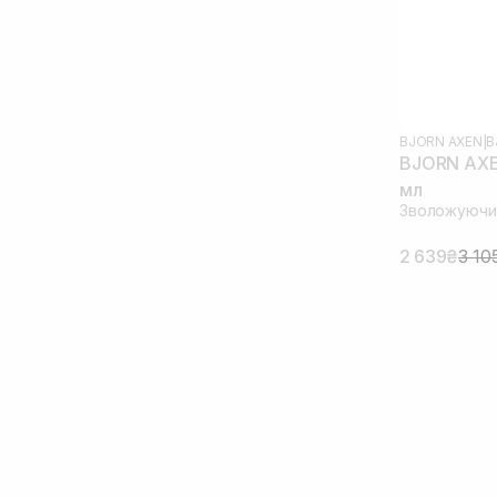
BJORN AXEN
|
B
BJORN AXE
мл
Зволожуючи
2 639₴
3 10