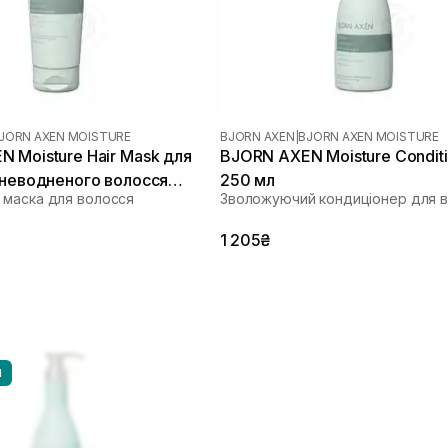
JORN AXEN MOISTURE
BJORN AXEN
|
BJORN AXEN MOISTURE
 Moisture Hair Mask для
BJORN AXEN Moisture Condit
зневодненого волосся
250 мл
маска для волосся
Зволожуючий кондиціонер для 
1 205₴
И