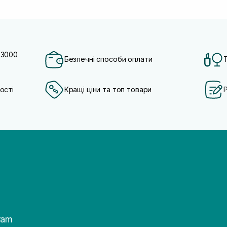
 3000
Безпечні способи оплати
ості
Кращі ціни та топ товари
ram