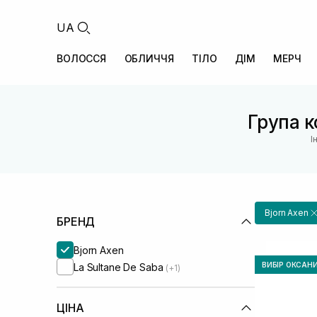
UA
ВОЛОССЯ
ОБЛИЧЧЯ
ТІЛО
ДІМ
МЕРЧ
Група к
І
Bjorn Axen
БРЕНД
Bjorn Axen
ВИБІР ОКСАН
La Sultane De Saba
(+1)
ЦІНА