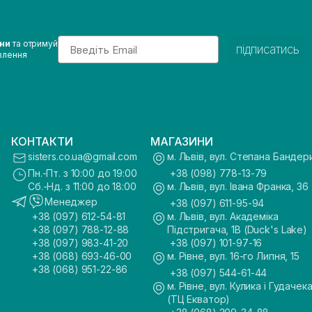
Email
ини
та отримуй
підписатись
влення
КОНТАКТИ
МАГАЗИНИ
sisters.co.ua@gmail.com
м. Львів, вул. Степана Бандер
Пн.-Пт. з 10:00 до 19:00
+38 (098) 778-13-79
Сб.-Нд. з 11:00 до 18:00
м. Львів, вул. Івана Франка, 36
Менеджер
+38 (097) 611-95-94
+38 (097) 612-54-81
м. Львів, вул. Академіка
+38 (097) 788-12-88
Підстригача, 1В (Duck's Lake)
+38 (097) 983-41-20
+38 (097) 101-97-16
+38 (068) 693-46-00
м. Рівне, вул. 16-го Липня, 15
+38 (068) 951-22-86
+38 (097) 544-61-44
м. Рівне, вул. Кулика і Гудачека
(ТЦ Екватор)