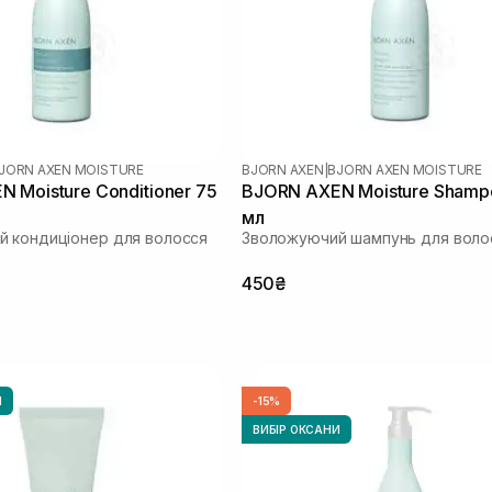
JORN AXEN MOISTURE
BJORN AXEN
|
BJORN AXEN MOISTURE
 Moisture Conditioner 75
BJORN AXEN Moisture Shamp
мл
 кондиціонер для волосся
Зволожуючий шампунь для воло
450₴
И
-15%
ВИБІР ОКСАНИ