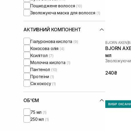
Пошкоджене волосся
(10)
Зволожуюча маска для волосся
(1)
АКТИВНИЙ КОМПОНЕНТ
Гіалуронова кислота
(9)
BJORN AXEN
|
B
BJORN AXE
Кокосова олія
(4)
мл
Ксилітол
(7)
Зволожуючи
Молочна кислота
(1)
Пантенол
(10)
240₴
Протеїни
(1)
Сік кокосу
(1)
ОБ'ЄМ
ВИБІР ОКСАН
75 мл
(1)
250 мл
(1)