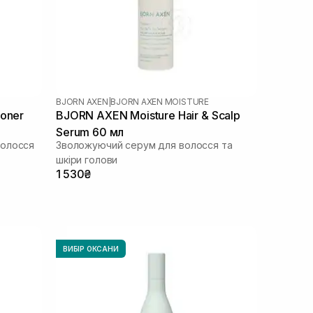
BJORN AXEN
|
BJORN AXEN MOISTURE
ioner
BJORN AXEN Moisture Hair & Scalp
Serum 60 мл
волосся
Зволожуючий серум для волосся та
шкіри голови
1 530₴
ВИБІР ОКСАНИ