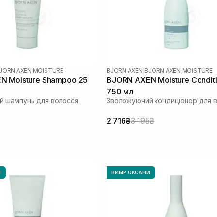
JORN AXEN MOISTURE
BJORN AXEN
|
BJORN AXEN MOISTURE
N Moisture Shampoo 25
BJORN AXEN Moisture Condit
750 мл
й шампунь для волосся
Зволожуючий кондиціонер для 
2 716₴
3 195₴
И
ВИБІР ОКСАНИ