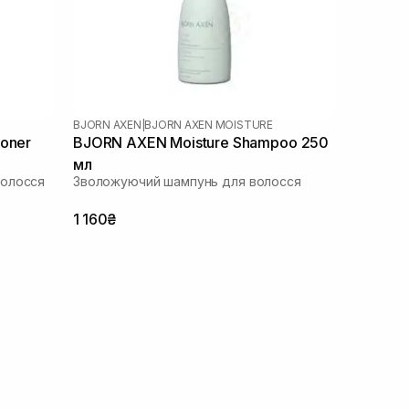
BJORN AXEN
|
BJORN AXEN MOISTURE
ioner
BJORN AXEN Moisture Shampoo 250
мл
волосся
Зволожуючий шампунь для волосся
1 160₴