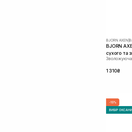
BJORN AXEN
|
B
BJORN AXEN
сухого та 
Зволожуюча 
200 мл
1 310₴
-15%
ВИБІР ОКСАН