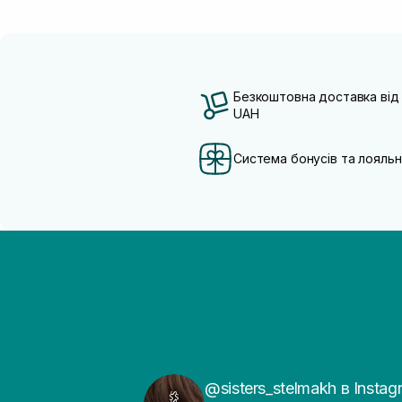
Безкоштовна доставка від
UAH
Система бонусів та лояльн
@sisters_stelmakh в Instag