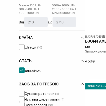
Менше 100 UAH
1000 – 2000 UAH
100 – 500 UAH
2000 – 5000 UAH
500 – 1000 UAH
Більше 5000 UAH
Від
До
BJORN AXEN
|
B
КРАЇНА
BJORN AXEN
мл
Швеція
(10)
Зволожуючий
СТАТЬ
450₴
для жінок
ЗАСІБ ЗА ПОТРЕБОЮ
ВИБІР ОКСАН
Суха шкіра голови
(4)
Чутлива шкіра голови
(4)
Сухе волосся
(10)