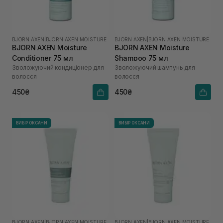
BJORN AXEN
|
BJORN AXEN MOISTURE
BJORN AXEN
|
BJORN AXEN MOISTURE
BJORN AXEN Moisture
BJORN AXEN Moisture
Conditioner 75 мл
Shampoo 75 мл
Зволожуючий кондиціонер для
Зволожуючий шампунь для
волосся
волосся
450₴
450₴
ВИБІР ОКСАНИ
ВИБІР ОКСАНИ
BJORN AXEN
|
BJORN AXEN MOISTURE
BJORN AXEN
|
BJORN AXEN MOISTURE