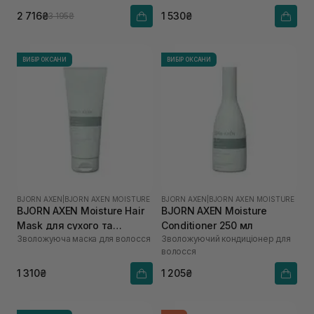
2 716₴
1 530₴
3 195₴
ВИБІР ОКСАНИ
ВИБІР ОКСАНИ
BJORN AXEN
|
BJORN AXEN MOISTURE
BJORN AXEN
|
BJORN AXEN MOISTURE
BJORN AXEN Moisture Hair
BJORN AXEN Moisture
Mask для сухого та
Conditioner 250 мл
Зволожуюча маска для волосся
Зволожуючий кондиціонер для
зневодненого волосся 200
волосся
мл
1 310₴
1 205₴