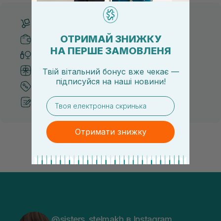
Безкоштовна доставка від 3000 UAH
ОТРИМАЙ ЗНИЖКУ
Безпечні способи оплати
НА ПЕРШЕ ЗАМОВЛЕНЯ
Тільки оригінальна косметика
Система бонусів та лояльності
Твій вітальний бонус вже чекає —
підписуйся
на
наші новини!
Кращі ціни та топ товари
email
Рекомендації від косметологів
Отримати знижку
@sisters_stelmakh в Instagram