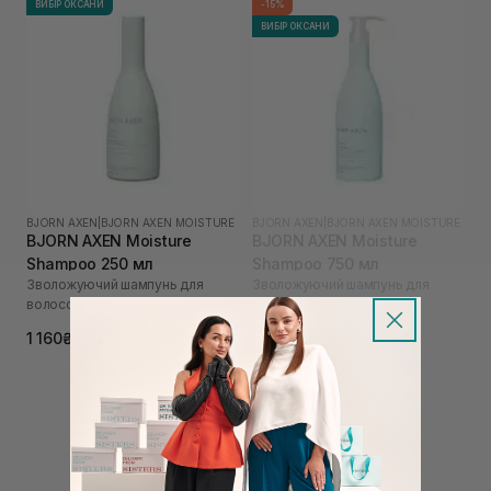
ВИБІР ОКСАНИ
-15%
ВИБІР ОКСАНИ
BJORN AXEN
|
BJORN AXEN MOISTURE
BJORN AXEN
|
BJORN AXEN MOISTURE
BJORN AXEN Moisture
BJORN AXEN Moisture
Shampoo 250 мл
Shampoo 750 мл
Зволожуючий шампунь для
Зволожуючий шампунь для
волосся
волосся
2 639₴
3 105₴
1 160₴