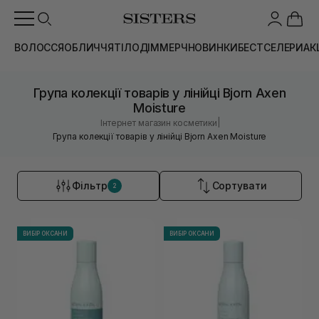
ВОЛОССЯ
ОБЛИЧЧЯ
ТІЛО
ДІМ
МЕРЧ
НОВИНКИ
БЕСТСЕЛЕРИ
АК
Група колекції товарів у лінійці Bjorn Axen
Moisture
|
Інтернет магазин косметики
Група колекції товарів у лінійці Bjorn Axen Moisture
Фільтр
Сортувати
2
ВИБІР ОКСАНИ
ВИБІР ОКСАНИ