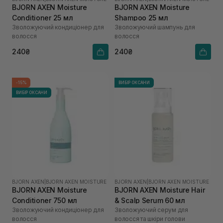
BJORN AXEN Moisture
BJORN AXEN Moisture
Conditioner 25 мл
Shampoo 25 мл
Зволожуючий кондиціонер для
Зволожуючий шампунь для
волосся
волосся
240₴
240₴
-15%
ВИБІР ОКСАНИ
ВИБІР ОКСАНИ
BJORN AXEN
|
BJORN AXEN MOISTURE
BJORN AXEN
|
BJORN AXEN MOISTURE
BJORN AXEN Moisture
BJORN AXEN Moisture Hair
Conditioner 750 мл
& Scalp Serum 60 мл
Зволожуючий кондиціонер для
Зволожуючий серум для
волосся
волосся та шкіри голови