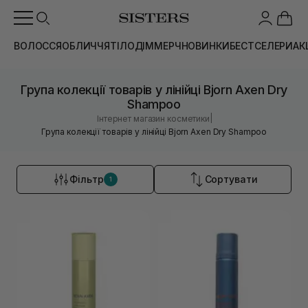
ВОЛОССЯ
ОБЛИЧЧЯ
ТІЛО
ДІМ
МЕРЧ
НОВИНКИ
БЕСТСЕЛЕРИ
АК
Група колекції товарів у лінійці Bjorn Axen Dry
Shampoo
|
Інтернет магазин косметики
Група колекції товарів у лінійці Bjorn Axen Dry Shampoo
Фільтр
Сортувати
1