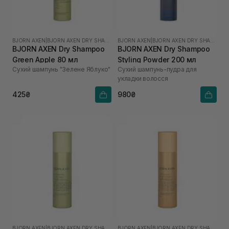
BJORN AXEN
|
BJORN AXEN DRY SHAMPOO
BJORN AXEN
|
BJORN AXEN DRY SHAMPOO
BJORN AXEN Dry Shampoo
BJORN AXEN Dry Shampoo
Green Apple 80 мл
Styling Powder 200 мл
Сухий шампунь "Зелене Яблуко"
Сухий шампунь-пудра для
укладки волосся
425₴
980₴
BJORN AXEN
|
BJORN AXEN DRY SHAMPOO
BJORN AXEN
|
BJORN AXEN DRY SHAMPOO