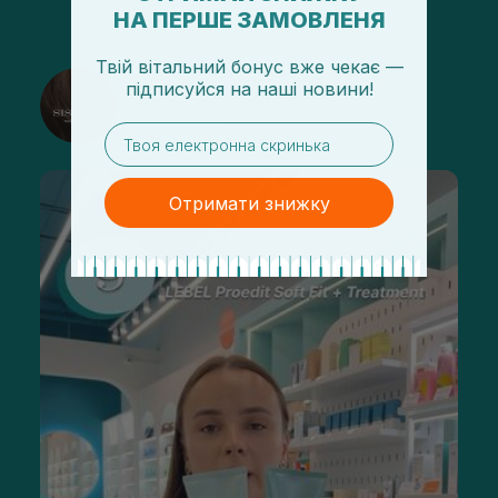
НА ПЕРШЕ ЗАМОВЛЕНЯ
Твій вітальний бонус вже чекає —
@sisters_stelmakh в Instagram
підписуйся
на
наші новини!
Підписатися
email
Отримати знижку