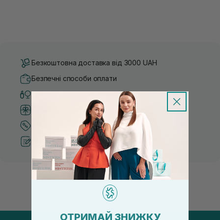
Безкоштовна доставка від 3000 UAH
Безпечні способи оплати
Тільки оригінальна косметика
Система бонусів та лояльності
Кращі ціни та топ товари
Рекомендації від косметологів
ОТРИМАЙ ЗНИЖКУ