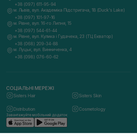
+38 (097) 611-95-94
м. Львів, вул. Академіка Підстригача, 1В (Duck's Lake)
+38 (097) 101-97-16
м. Рівне, вул. 16-го Липня, 15
+38 (097) 544-61-44
м. Рівне, вул. Кулика і Гудачека, 23 (ТЦ Екватор)
+38 (068) 209-34-88
м. Луцьк, вул. Винниченка, 4
+38 (098) 076-60-62
СОЦІАЛЬНІ МЕРЕЖІ
Sisters Hair
Sisters Skin
Distribution
Cosmetology
Завантажуйте мобільний додаток