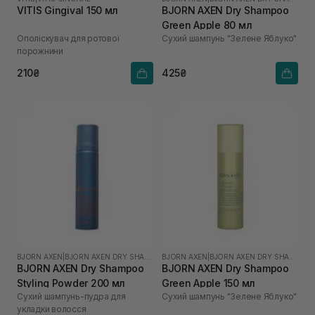
VITIS Gingival 150 мл
BJORN AXEN Dry Shampoo
Green Apple 80 мл
Ополіскувач для ротової
Сухий шампунь "Зелене Яблуко"
порожнини
210₴
425₴
BJORN AXEN
|
BJORN AXEN DRY SHAMPOO
BJORN AXEN
|
BJORN AXEN DRY SHAMPOO
BJORN AXEN Dry Shampoo
BJORN AXEN Dry Shampoo
Styling Powder 200 мл
Green Apple 150 мл
Сухий шампунь-пудра для
Сухий шампунь "Зелене Яблуко"
укладки волосся