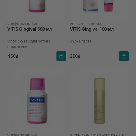
VITIS
|
VITIS GINGIVAL
VITIS
|
VITIS GINGIVAL
VITIS Gingival 500 мл
VITIS Gingival 100 мл
Ополіскувач для ротової
Зубна паста
порожнини
460₴
290₴
VITIS
|
VITIS GINGIVAL
BJORN AXEN
|
BJORN AXEN DRY SHAMPOO