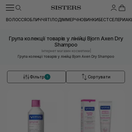
ВОЛОССЯ
ОБЛИЧЧЯ
ТІЛО
ДІМ
МЕРЧ
НОВИНКИ
БЕСТСЕЛЕРИ
АК
Група колекції товарів у лінійці Bjorn Axen Dry
Shampoo
|
Інтернет магазин косметики
Група колекції товарів у лінійці Bjorn Axen Dry Shampoo
Фільтр
Сортувати
1