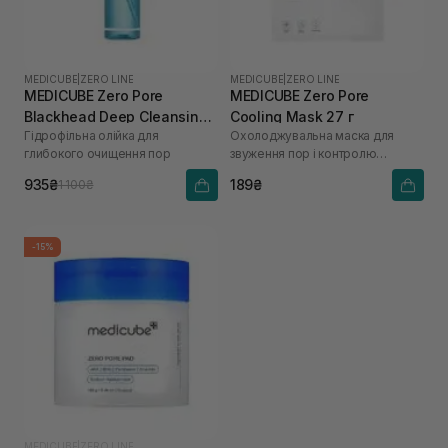
MEDICUBE
|
ZERO LINE
MEDICUBE
|
ZERO LINE
MEDICUBE Zero Pore
MEDICUBE Zero Pore
Blackhead Deep Cleansing
Cooling Mask 27 г
Гідрофільна олійка для
Охолоджувальна маска для
Oil 205 мл
глибокого очищення пор
звуження пор і контролю
жирності шкіри
935₴
189₴
1 100₴
-15%
MEDICUBE
|
ZERO LINE