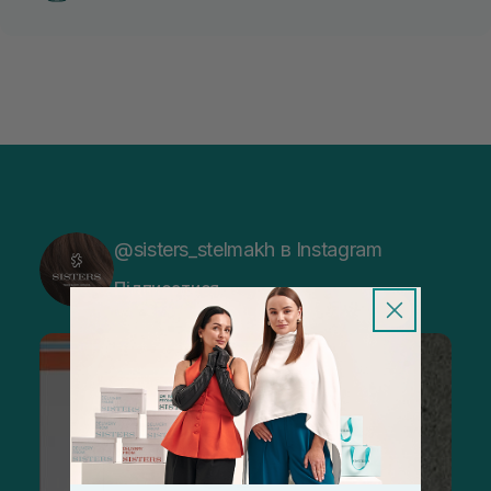
@sisters_stelmakh в Instagram
Підписатися