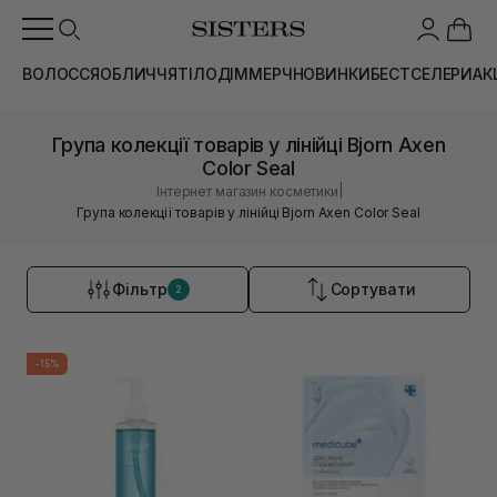
ВОЛОССЯ
ОБЛИЧЧЯ
ТІЛО
ДІМ
МЕРЧ
НОВИНКИ
БЕСТСЕЛЕРИ
АК
Група колекції товарів у лінійці Bjorn Axen
Color Seal
|
Інтернет магазин косметики
Група колекції товарів у лінійці Bjorn Axen Color Seal
Фільтр
Сортувати
2
-15%