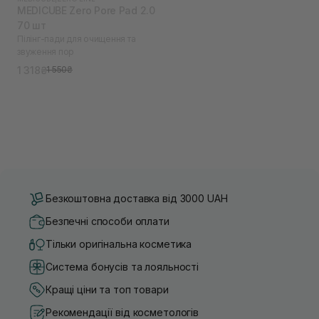
MEDICUBE Zero Pore Pad 2.0
70 шт
Пілінг-пади для очищення та
звуження пор
1 318₴
1 550₴
Безкоштовна доставка від 3000 UAH
Безпечні способи оплати
Тільки оригінальна косметика
Система бонусів та лояльності
Кращі ціни та топ товари
Рекомендації від косметологів