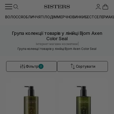
ВОЛОССЯ
ОБЛИЧЧЯ
ТІЛО
ДІМ
МЕРЧ
НОВИНКИ
БЕСТСЕЛЕРИ
АК
Група колекції товарів у лінійці Bjorn Axen
Color Seal
|
Інтернет магазин косметики
Група колекції товарів у лінійці Bjorn Axen Color Seal
Фільтр
Сортувати
2