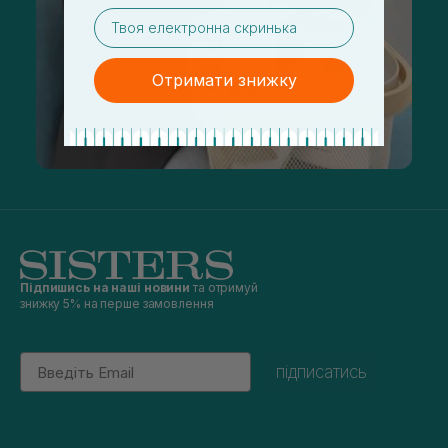
email
Отримати знижку
Підпишись на наші новини
та отримуй
знижку 5% на перше замовлення
Email
підписатись