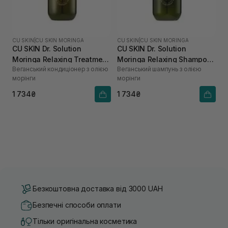
CU SKIN
|
CU SKIN MORINGA
CU SKIN
|
CU SKIN MORINGA
CU SKIN Dr. Solution
CU SKIN Dr. Solution
Moringa Relaxing Treatment
Moringa Relaxing Shampoo
Веганський кондиціонер з олією
Веганський шампунь з олією
400 мл
400 мл
морінги
морінги
1 734₴
1 734₴
Безкоштовна доставка від 3000 UAH
Безпечні способи оплати
Тільки оригінальна косметика