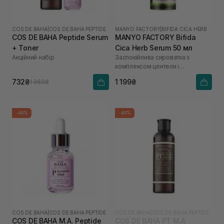
COS DE BAHA
|
COS DE BAHA PEPTIDE
MANYO FACTORY
|
BIFIDA CICA HERB
COS DE BAHA Peptide Serum
MANYO FACTORY Bifida
+ Toner
Cica Herb Serum 50 мл
Акційний набір
Заспокійлива сироватка з
комплексом центели і
біфідобактеріями
732₴
1 199₴
1 360₴
-40%
-40%
COS DE BAHA
|
COS DE BAHA PEPTIDE
COS DE BAHA
|
COS DE BAHA PEPTIDE
COS DE BAHA M.A. Peptide
COS DE BAHA PT M.A