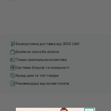
Безкоштовна доставка від 3000 UAH
Безпечні способи оплати
Тільки оригінальна косметика
Система бонусів та лояльності
Кращі ціни та топ товари
Рекомендації від косметологів