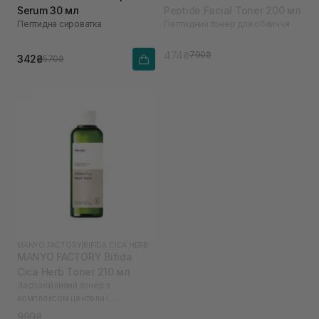
Serum 30 мл
Peptide Facial Toner 200 мл
Пептидна сироватка
Пептидний тонер для обличчя
474₴
790₴
342₴
570₴
MANYO FACTORY
|
BIFIDA CICA HERB
MANYO FACTORY Bifida
Cica Herb Toner 210 мл
Заспокійливий тонер з
комплексом центели і
біфідобактеріями
999₴