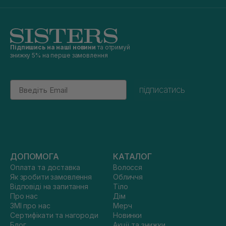
Підпишись на наші новини
та отримуй
знижку 5% на перше замовлення
Email
підписатись
ДОПОМОГА
КАТАЛОГ
Оплата та доставка
Волосся
Як зробити замовлення
Обличчя
Відповіді на запитання
Тіло
Про нас
Дім
ЗМІ про нас
Мерч
Сертифікати та нагороди
Новинки
Блог
Акції та знижки