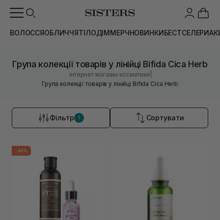
ВОЛОССЯ
ОБЛИЧЧЯ
ТІЛО
ДІМ
МЕРЧ
НОВИНКИ
БЕСТСЕЛЕРИ
АК
Група колекції товарів у лінійці Bifida Cica Herb
|
Інтернет магазин косметики
Група колекції товарів у лінійці Bifida Cica Herb
Фільтр
Сортувати
1
-46%