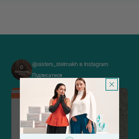
@sisters_stelmakh в Instagram
Підписатися