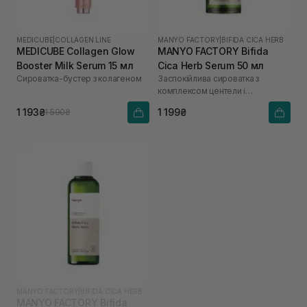
MEDICUBE
|
COLLAGEN LINE
MANYO FACTORY
|
BIFIDA CICA HERB
MEDICUBE Collagen Glow
MANYO FACTORY Bifida
Booster Milk Serum 15 мл
Cica Herb Serum 50 мл
Сироватка-бустер з колагеном
Заспокійлива сироватка з
комплексом центели і
біфідобактеріями
1 193₴
1 199₴
1 590₴
MANYO FACTORY
|
BIFIDA CICA HERB
MANYO FACTORY Bifida