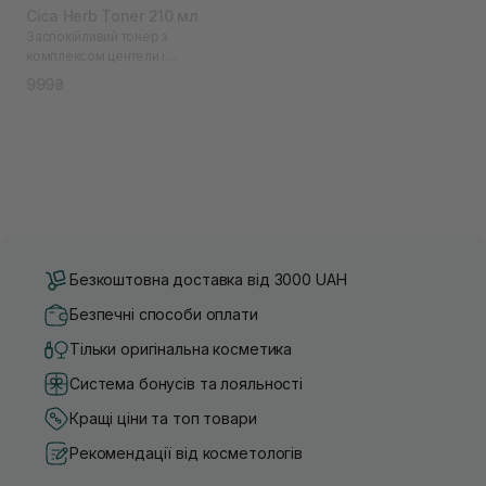
Cica Herb Toner 210 мл
Заспокійливий тонер з
комплексом центели і
біфідобактеріями
999₴
Безкоштовна доставка від 3000 UAH
Безпечні способи оплати
Тільки оригінальна косметика
Система бонусів та лояльності
Кращі ціни та топ товари
Рекомендації від косметологів