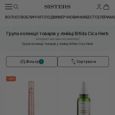
ВОЛОССЯ
ОБЛИЧЧЯ
ТІЛО
ДІМ
МЕРЧ
НОВИНКИ
БЕСТСЕЛЕРИ
АК
Група колекції товарів у лінійці Bifida Cica Herb
|
Інтернет магазин косметики
Група колекції товарів у лінійці Bifida Cica Herb
Фільтр
Сортувати
1
-25%