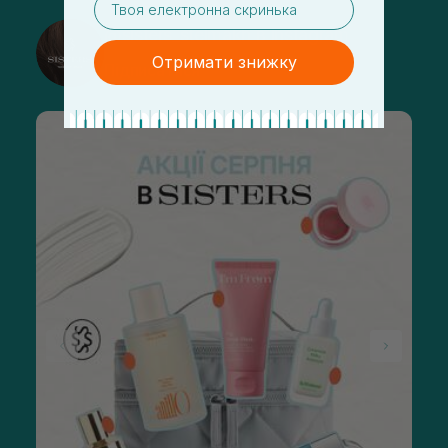
@sisters_stelmakh в Instagram
Отримати знижку
Підписатися