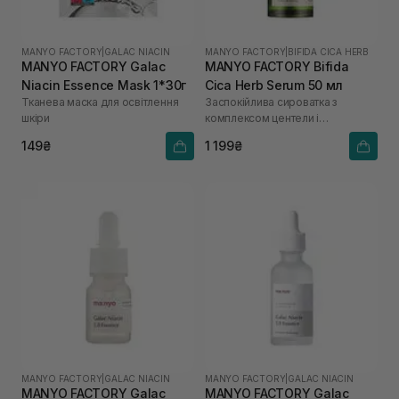
MANYO FACTORY
|
GALAC NIACIN
MANYO FACTORY
|
BIFIDA CICA HERB
MANYO FACTORY Galac
MANYO FACTORY Bifida
Niacin Essence Mask 1*30г
Cica Herb Serum 50 мл
Тканева маска для освітлення
Заспокійлива сироватка з
шкіри
комплексом центели і
біфідобактеріями
149₴
1 199₴
MANYO FACTORY
|
GALAC NIACIN
MANYO FACTORY
|
GALAC NIACIN
MANYO FACTORY Galac
MANYO FACTORY Galac