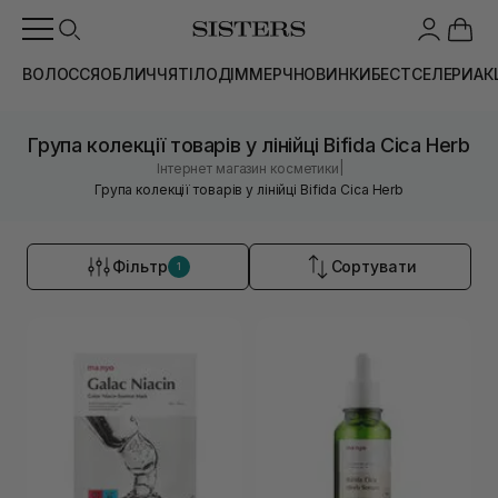
ВОЛОССЯ
ОБЛИЧЧЯ
ТІЛО
ДІМ
МЕРЧ
НОВИНКИ
БЕСТСЕЛЕРИ
АК
Група колекції товарів у лінійці Bifida Cica Herb
|
Інтернет магазин косметики
Група колекції товарів у лінійці Bifida Cica Herb
Фільтр
Сортувати
1