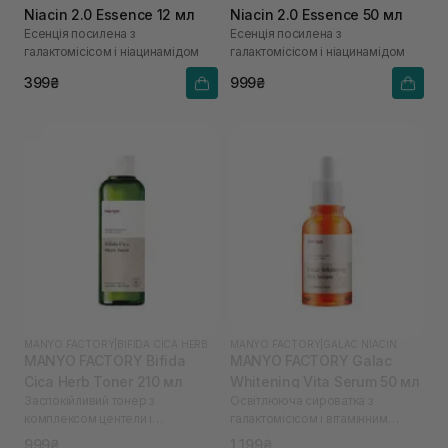
Niacin 2.0 Essence 12 мл
Niacin 2.0 Essence 50 мл
Есенція посилена з
Есенція посилена з
галактомісісом і ніацинамідом
галактомісісом і ніацинамідом
399₴
999₴
MANYO FACTORY
|
BIFIDA CICA HERB
MANYO FACTORY
|
GALAC NIACIN
MANYO FACTORY Bifida
MANYO FACTORY Galac
Cica Herb Toner 210 мл
Whitening Vita Serum 50 мл
Заспокійливий тонер з
Освітлююча сироватка з
комплексом центели і
галактомісісом і вітамінним
біфідобактеріями
комплексом
999₴
1 199₴