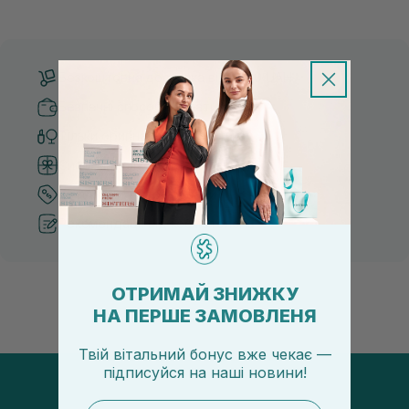
Безкоштовна доставка від 3000 UAH
Безпечні способи оплати
Тільки оригінальна косметика
Система бонусів та лояльності
Кращі ціни та топ товари
Рекомендації від косметологів
ОТРИМАЙ ЗНИЖКУ
НА ПЕРШЕ ЗАМОВЛЕНЯ
Твій вітальний бонус вже чекає —
підписуйся
на
наші новини!
email