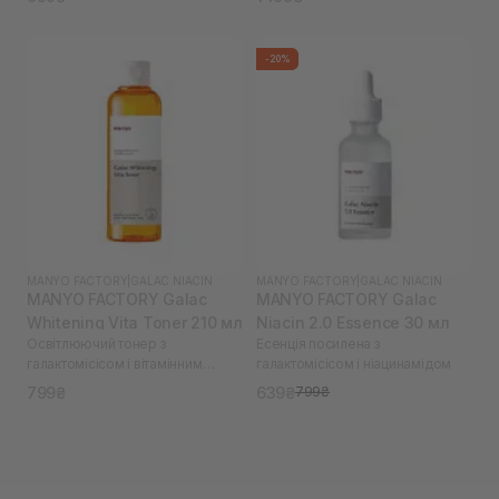
-20%
MANYO FACTORY
|
GALAC NIACIN
MANYO FACTORY
|
GALAC NIACIN
MANYO FACTORY Galac
MANYO FACTORY Galac
Whitening Vita Toner 210 мл
Niacin 2.0 Essence 30 мл
Освітлюючий тонер з
Есенція посилена з
галактомісісом і вітамінним
галактомісісом і ніацинамідом
комплексом
799₴
639₴
799₴