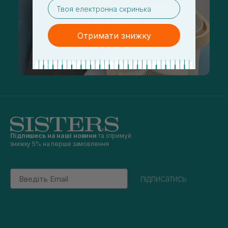
email
Отримати знижку
Підпишись на наші новини
та отримуй
знижку 5% на перше замовлення
Email
підписатись