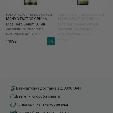
MANYO FACTORY
|
BIFIDA CICA HERB
MANYO FACTORY
|
BIFIDA CICA HERB
MANYO FACTORY Bifida
MANYO FACTORY Bifida
Cica Herb Serum 50 мл
Cica Herb Toner 210 мл
Заспокійлива сироватка з
Заспокійливий тонер з
комплексом центели і
комплексом центели і
біфідобактеріями
біфідобактеріями
999₴
1 199₴
Безкоштовна доставка від 3000 UAH
Безпечні способи оплати
Тільки оригінальна косметика
Система бонусів та лояльності