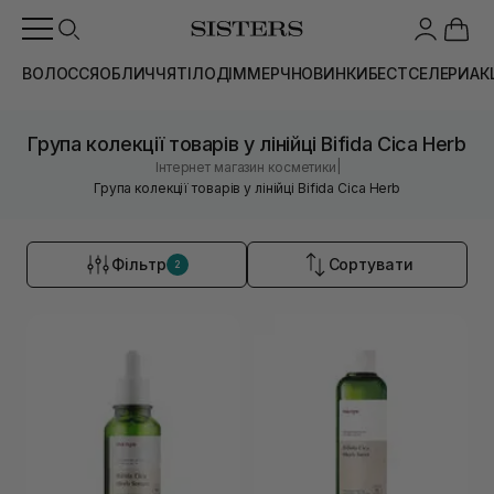
ВОЛОССЯ
ОБЛИЧЧЯ
ТІЛО
ДІМ
МЕРЧ
НОВИНКИ
БЕСТСЕЛЕРИ
АК
Група колекції товарів у лінійці Bifida Cica Herb
|
Інтернет магазин косметики
Група колекції товарів у лінійці Bifida Cica Herb
Фільтр
Сортувати
2