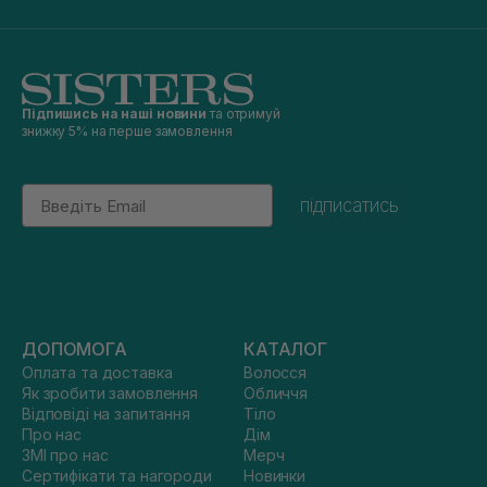
Підпишись на наші новини
та отримуй
знижку 5% на перше замовлення
Email
підписатись
ДОПОМОГА
КАТАЛОГ
Оплата та доставка
Волосся
Як зробити замовлення
Обличчя
Відповіді на запитання
Тіло
Про нас
Дім
ЗМІ про нас
Мерч
Сертифікати та нагороди
Новинки