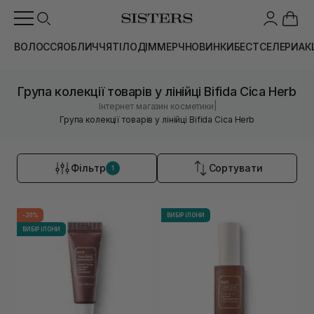
ВОЛОССЯ
ОБЛИЧЧЯ
ТІЛО
ДІМ
МЕРЧ
НОВИНКИ
БЕСТСЕЛЕРИ
АК
Група колекції товарів у лінійці Bifida Cica Herb
|
Інтернет магазин косметики
Група колекції товарів у лінійці Bifida Cica Herb
Фільтр
Сортувати
1
-20%
ВИБІР ІЛОНИ
ВИБІР ІЛОНИ