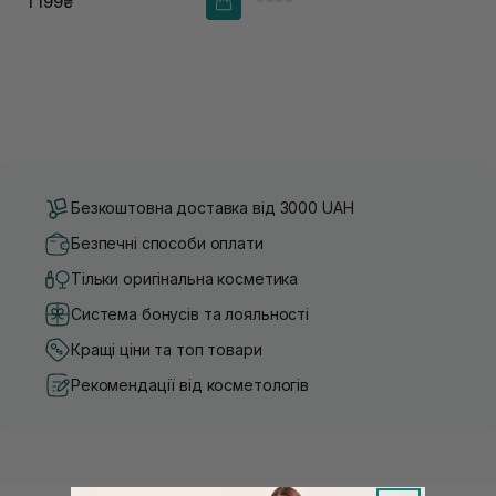
1 199₴
Безкоштовна доставка від 3000 UAH
Безпечні способи оплати
Тільки оригінальна косметика
Система бонусів та лояльності
Кращі ціни та топ товари
Рекомендації від косметологів