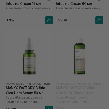
Infusing Cream 15 мл
Infusing Cream 60 мл
Живильний крем з соком клену
Живильний крем з соком клену
370₴
1 290₴
MANYO FACTORY
|
BIFIDA CICA HERB
MANYO FACTORY
|
BIFIDA CICA HERB
MANYO FACTORY Bifida
MANYO FACTORY Bifida
Cica Herb Serum 50 мл
Cica Herb Toner 210 мл
Заспокійлива сироватка з
Заспокійливий тонер з
комплексом центели і
комплексом центели і
біфідобактеріями
біфідобактеріями
999₴