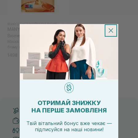
MANYO FACTORY
|
BIFIDA BIOME
MANYO FACTORY Bifida
Biome Ampoule Mask 1 шт
Маска тканева для відновлення
біому шкіри
149₴
ОТРИМАЙ ЗНИЖКУ
НА ПЕРШЕ ЗАМОВЛЕНЯ
Безкоштовна доставка від 3000 UAH
Безпечні способи оплати
Твій вітальний бонус вже чекає —
підписуйся
на
наші новини!
Тільки оригінальна косметика