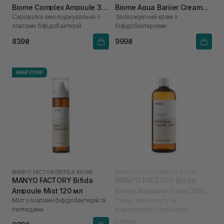
Biome Complex Ampoule 30
Biome Aqua Bariier Cream
Сироватка омолоджувальна з
Зволожуючий крем з
мл
80 мл
лізатами біфідобактерій
біфідобактеріями
839₴
999₴
ВИБІР ІЛОНИ
MANYO FACTORY
|
BIFIDA BIOME
MANYO FACTORY
|
BIFIDA BIOME
MANYO FACTORY Bifida
MANYO FACTORY Bifida
Ampoule Mist 120 мл
Biome Ampoule Toner 300
Міст з лізатами біфідобактерій та
Тонер для захисту та
мл
пептидами
відновлення біому шкіри
1 169₴