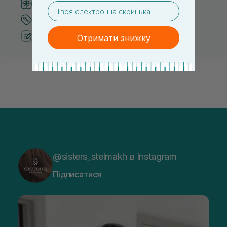
Система бонусів та лояльності
email
Кращі ціни та топ товари
Рекомендації від косметологів
Отримати знижку
@sisters_stelmakh в Instagram
Підписатися