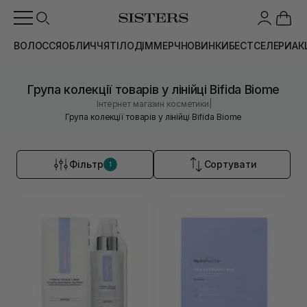
ВОЛОССЯ
ОБЛИЧЧЯ
ТІЛО
ДІМ
МЕРЧ
НОВИНКИ
БЕСТСЕЛЕРИ
АК
Група колекції товарів у лінійці Bifida Biome
|
Інтернет магазин косметики
Група колекції товарів у лінійці Bifida Biome
Фільтр
Сортувати
1