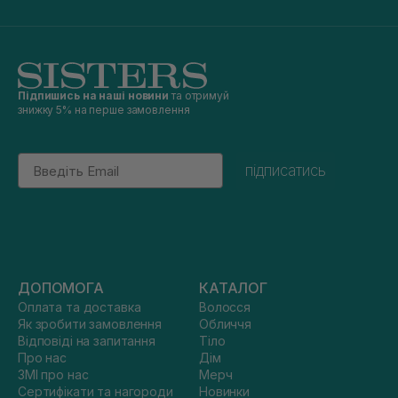
Підпишись на наші новини
та отримуй
знижку 5% на перше замовлення
Email
підписатись
ДОПОМОГА
КАТАЛОГ
Оплата та доставка
Волосся
Як зробити замовлення
Обличчя
Відповіді на запитання
Тіло
Про нас
Дім
ЗМІ про нас
Мерч
Сертифікати та нагороди
Новинки