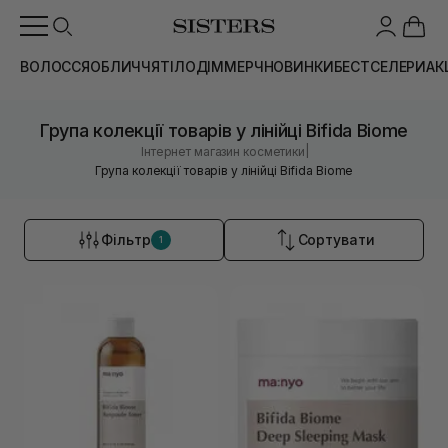
ВОЛОССЯ
ОБЛИЧЧЯ
ТІЛО
ДІМ
МЕРЧ
НОВИНКИ
БЕСТСЕЛЕРИ
АК
Група колекції товарів у лінійці Bifida Biome
|
Інтернет магазин косметики
Група колекції товарів у лінійці Bifida Biome
Фільтр
Сортувати
1