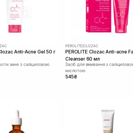
ZAC
PEROLITE
|
CLOZAC
lozac Anti-Acne Gel 50 г
PEROLITE Clozac Anti-acne Fa
Cleanser 60 мл
роти акне з саліциловою
Засіб для вмивання з саліцилов
кислотою
545₴