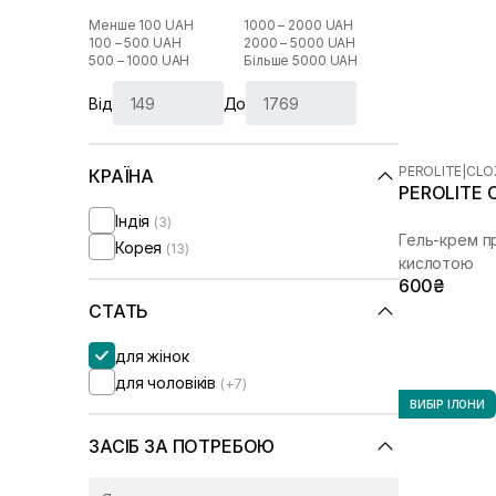
Менше 100 UAH
1000 – 2000 UAH
100 – 500 UAH
2000 – 5000 UAH
500 – 1000 UAH
Більше 5000 UAH
Від
До
PEROLITE
|
CLO
КРАЇНА
PEROLITE C
Індія
(3)
Гель-крем п
Корея
(13)
кислотою
600₴
СТАТЬ
для жінок
для чоловіків
(+7)
ВИБІР ІЛОНИ
ЗАСІБ ЗА ПОТРЕБОЮ