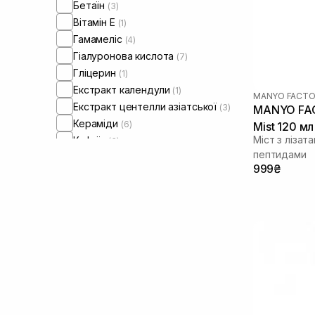
Бетаїн
(3)
Вітамін Е
(1)
Гамамеліс
(4)
Гіалуронова кислота
(7)
Гліцерин
(1)
Екстракт календули
(1)
MANYO FACTO
Екстракт центелли азіатської
(3)
MANYO FAC
Кераміди
(6)
Mist 120 мл
Міст з лізат
Кофеїн
(3)
пептидами
Лізат біфідобактерій
(12)
999₴
Молочна кислота
(1)
Ніацинамід
(9)
Олія сої
(1)
Пантенол
(5)
Пептиди
(5)
Пребіотики
(2)
Пробіотики
(5)
Саліцилова кислота
(2)
Сквалан
(2)