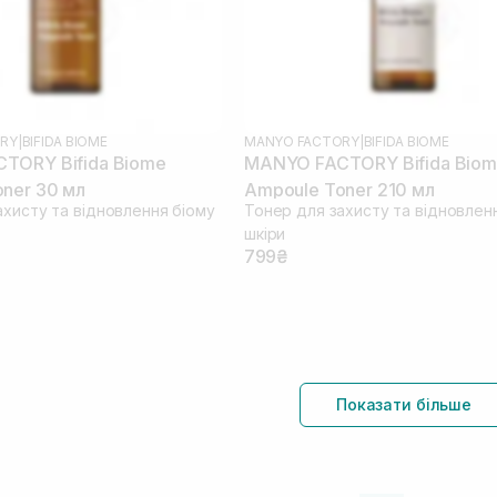
RY
|
BIFIDA BIOME
MANYO FACTORY
|
BIFIDA BIOME
TORY Bifida Biome
MANYO FACTORY Bifida Bio
ner 30 мл
Ampoule Toner 210 мл
ахисту та відновлення біому
Тонер для захисту та відновлен
шкіри
799₴
Показати більше