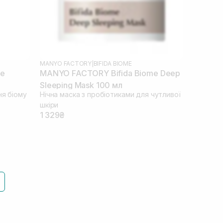
MANYO FACTORY
|
BIFIDA BIOME
me
MANYO FACTORY Bifida Biome Deep
Sleeping Mask 100 мл
ня біому
Нічна маска з пробіотиками для чутливої
шкіри
1 329₴