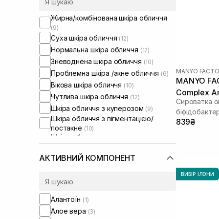
Жирна/комбінована шкіра обличчя
(9)
Суха шкіра обличчя
(12)
Нормальна шкіра обличчя
(12)
Зневоднена шкіра обличчя
(10)
MANYO FACTO
Проблемна шкіра /акне обличчя
(6)
MANYO FAC
Вікова шкіра обличчя
(10)
Complex A
Чутлива шкіра обличчя
(12)
Сироватка о
Шкіра обличчя з куперозом
(9)
біфідобактер
Шкіра обличчя з пігментацією/
839₴
постакне
(10)
Шкіра обличчя з розширеними
порами
(5)
Шкіра обличчя з порушеним
АКТИВНИЙ КОМПОНЕНТ
барʼєром
(11)
Шкіра обличчя з порушеним
ВИБІР ІЛОНИ
мікробіомом
(12)
Проблемна шкіра тіла
(1)
Алантоїн
(1)
Алое вера
(3)