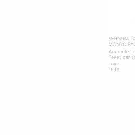
Трипептид міді
(1)
Чайне дерево
(2)
MANYO FACTO
MANYO FAC
Ampoule To
Тонер для з
шкіри
199₴