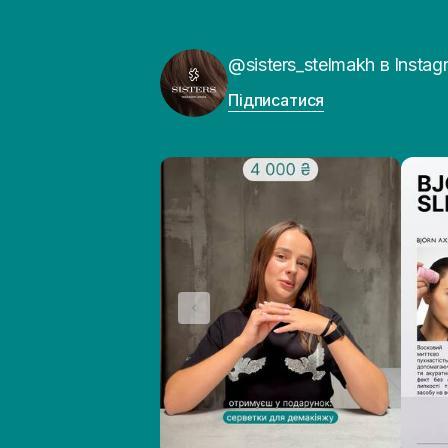
@sisters_stelmakh в Instag
Підписатися