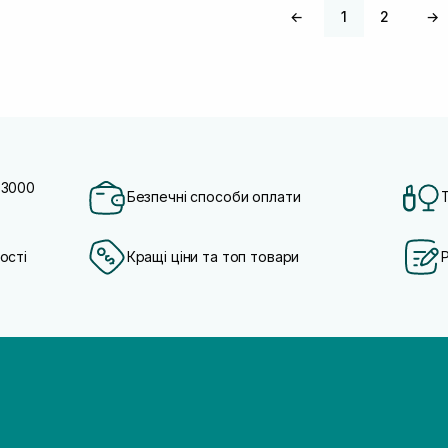
←
1
2
→
 3000
Безпечні способи оплати
ості
Кращі ціни та топ товари