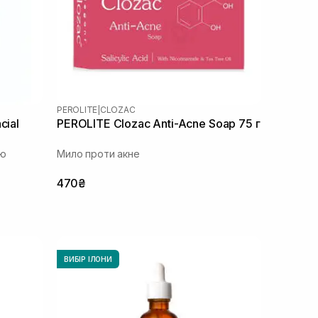
PEROLITE
|
CLOZAC
cial
PEROLITE Clozac Anti-Acne Soap 75 г
ою
Мило проти акне
470₴
ВИБІР ІЛОНИ