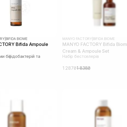
RY
|
BIFIDA BIOME
MANYO FACTORY
|
BIFIDA BIOME
TORY Bifida Ampoule
MANYO FACTORY Bifida Bio
Cream & Ampoule Set
ами біфідобактерій та
Набір бестселерів
1 287₴
1 838₴