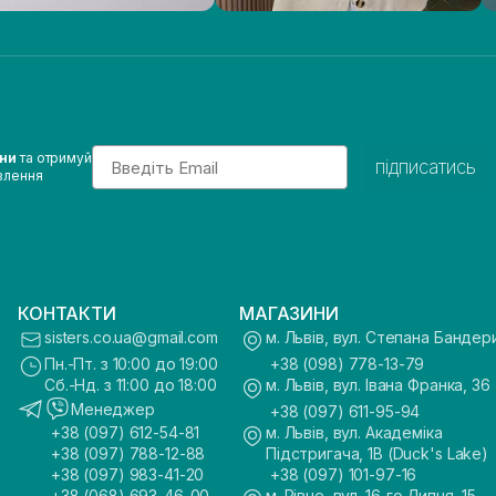
Email
ини
та отримуй
підписатись
влення
КОНТАКТИ
МАГАЗИНИ
sisters.co.ua@gmail.com
м. Львів, вул. Степана Бандер
Пн.-Пт. з 10:00 до 19:00
+38 (098) 778-13-79
Сб.-Нд. з 11:00 до 18:00
м. Львів, вул. Івана Франка, 36
Менеджер
+38 (097) 611-95-94
+38 (097) 612-54-81
м. Львів, вул. Академіка
+38 (097) 788-12-88
Підстригача, 1В (Duck's Lake)
+38 (097) 983-41-20
+38 (097) 101-97-16
+38 (068) 693-46-00
м. Рівне, вул. 16-го Липня, 15