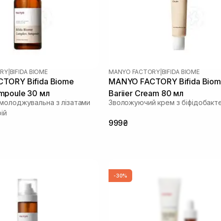
RY
|
BIFIDA BIOME
MANYO FACTORY
|
BIFIDA BIOME
TORY Bifida Biome
MANYO FACTORY Bifida Biom
mpoule 30 мл
Bariier Cream 80 мл
молоджувальна з лізатами
Зволожуючий крем з біфідобакт
ій
999₴
-30%