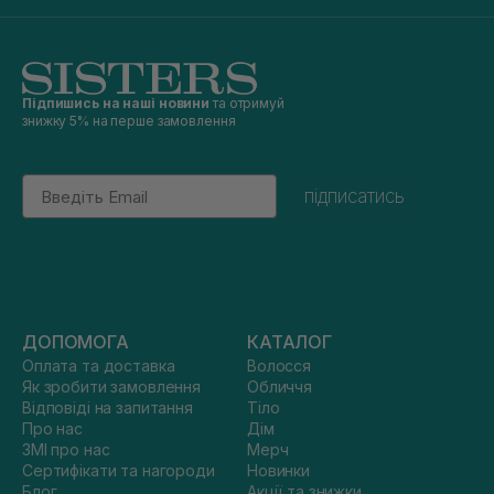
Підпишись на наші новини
та отримуй
знижку 5% на перше замовлення
Email
підписатись
ДОПОМОГА
КАТАЛОГ
Оплата та доставка
Волосся
Як зробити замовлення
Обличчя
Відповіді на запитання
Тіло
Про нас
Дім
ЗМІ про нас
Мерч
Сертифікати та нагороди
Новинки
Блог
Акції та знижки