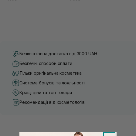
Безкоштовна доставка від 3000 UAH
Безпечні способи оплати
Тільки оригінальна косметика
Система бонусів та лояльності
Кращі ціни та топ товари
Рекомендації від косметологів