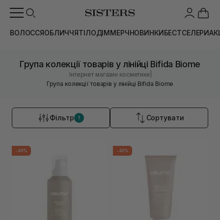
ВОЛОССЯ
ОБЛИЧЧЯ
ТІЛО
ДІМ
МЕРЧ
НОВИНКИ
БЕСТСЕЛЕРИ
АК
Група колекції товарів у лінійці Bifida Biome
|
Інтернет магазин косметики
Група колекції товарів у лінійці Bifida Biome
Фільтр
Сортувати
1
-40%
-40%