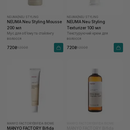
NEUMA
|
NEU STYLING
NEUMA
|
NEU STYLING
NEUMA Neu Styling Mousse
NEUMA Neu Styling
200 мл
Texturizer 100 мл
Мус для обʼєму та стайлінгу
Текстуруючий крем для
волосся
волосся
720₴
720₴
1 200₴
1 200₴
MANYO FACTORY
|
BIFIDA BIOME
MANYO FACTORY
|
BIFIDA BIOME
MANYO FACTORY Bifida
MANYO FACTORY Bifida