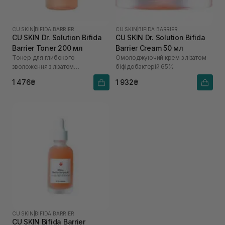
CU SKIN
|
BIFIDA BARRIER
CU SKIN
|
BIFIDA BARRIER
CU SKIN Dr. Solution Bifida
CU SKIN Dr. Solution Bifida
Barrier Toner 200 мл
Barrier Cream 50 мл
Тонер для глибокого
Омолоджуючий крем з лізатом
зволоження з лізатом
біфідобактерій 65%
біфідобактерій 85%
1 476₴
1 932₴
CU SKIN
|
BIFIDA BARRIER
CU SKIN Bifida Barrier