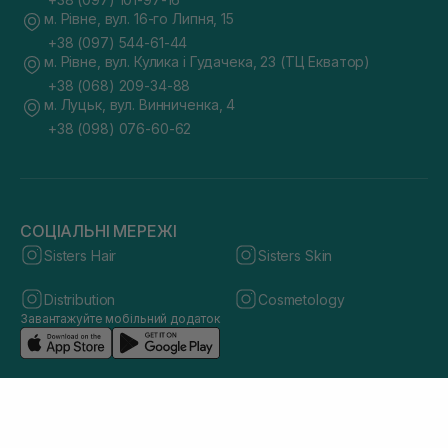
м. Рівне, вул. 16-го Липня, 15
+38 (097) 544-61-44
м. Рівне, вул. Кулика і Гудачека, 23 (ТЦ Екватор)
+38 (068) 209-34-88
м. Луцьк, вул. Винниченка, 4
+38 (098) 076-60-62
СОЦІАЛЬНІ МЕРЕЖІ
Sisters Hair
Sisters Skin
Distribution
Cosmetology
Завантажуйте мобільний додаток
© 2026 sisters.co.ua. Всі права захищено