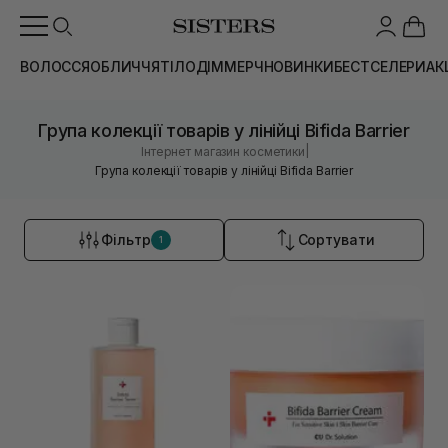
ВОЛОССЯ
ОБЛИЧЧЯ
ТІЛО
ДІМ
МЕРЧ
НОВИНКИ
БЕСТСЕЛЕРИ
АК
Група колекції товарів у лінійці Bifida Barrier
|
Інтернет магазин косметики
Група колекції товарів у лінійці Bifida Barrier
Фільтр
Сортувати
1