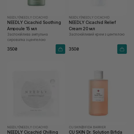
NEEDLY
|
NEEDLY CICACHID
NEEDLY
|
NEEDLY CICACHID
NEEDLY Cicachid Soothing
NEEDLY Cicachid Relief
Ampoule 15 мл
Cream 20 мл
Заспокійлива ампульна
Заспокійливий крем з центелою
сироватка з центелою
350₴
350₴
NEEDLY
|
NEEDLY CICACHID
CU SKIN
|
BIFIDA BARRIER
NEEDLY Cicachid Chilling
CU SKIN Dr. Solution Bifida