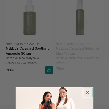
NEEDLY
|
NEEDLY CICACHID
NEEDLY
|
NEEDLY CICACHID
NEEDLY Cicachid Soothing
NEEDLY Cicachid Relaxing
Ampoule 30 мл
Mist 100 мл
Заспокійлива ампульна
Заспокійливий тонер-міст для
сироватка з центелою
обличчя
750₴
760₴