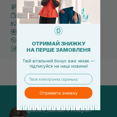
Безкоштовна доставка від 3000 UAH
Безпечні способи оплати
Тільки оригінальна косметика
Система бонусів та лояльності
Кращі ціни та топ товари
ОТРИМАЙ ЗНИЖКУ
Рекомендації від косметологів
НА ПЕРШЕ ЗАМОВЛЕНЯ
Твій вітальний бонус вже чекає —
підписуйся
на
наші новини!
email
Отримати знижку
@sisters_stelmakh в Instagram