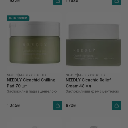
1 932₴
1 758₴
ВИБІР ОКСАНИ
NEEDLY
|
NEEDLY CICACHID
NEEDLY
|
NEEDLY CICACHID
NEEDLY Cicachid Chilling
NEEDLY Cicachid Relief
Pad 70 шт
Cream 48 мл
Заспокійливі пади з центелою
Заспокійливий крем з центелою
1 045₴
870₴