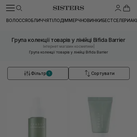
ВОЛОССЯ
ОБЛИЧЧЯ
ТІЛО
ДІМ
МЕРЧ
НОВИНКИ
БЕСТСЕЛЕРИ
АК
Група колекції товарів у лінійці Bifida Barrier
|
Інтернет магазин косметики
Група колекції товарів у лінійці Bifida Barrier
Фільтр
Сортувати
1