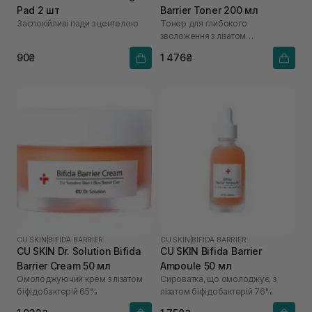
Pad 2 шт
Barrier Toner 200 мл
Заспокійливі пади з центелою
Тонер для глибокого
зволоження з лізатом
біфідобактерій 85%
90₴
1 476₴
CU SKIN
|
BIFIDA BARRIER
CU SKIN
|
BIFIDA BARRIER
CU SKIN Dr. Solution Bifida
CU SKIN Bifida Barrier
Barrier Cream 50 мл
Ampoule 50 мл
Омолоджуючий крем з лізатом
Сироватка, що омолоджує, з
біфідобактерій 65%
лізатом біфідобактерій 76%