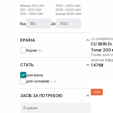
Менше 100 UAH
1000 – 2000 UAH
100 – 500 UAH
2000 – 5000 UAH
500 – 1000 UAH
Більше 5000 UAH
Від
До
CU SKIN
|
BIFID
КРАЇНА
CU SKIN Dr. 
Toner 200 
Корея
(5)
Тонер для г
лізатом біф
СТАТЬ
1 476₴
для жінок
для чоловіків
(+3)
-30%
ЗАСІБ ЗА ПОТРЕБОЮ