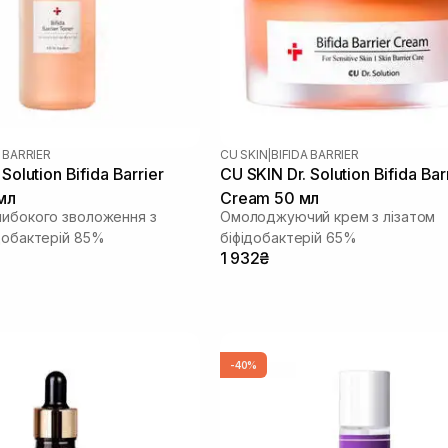
A BARRIER
CU SKIN
|
BIFIDA BARRIER
Solution Bifida Barrier
CU SKIN Dr. Solution Bifida Bar
мл
Cream 50 мл
либокого зволоження з
Омолоджуючий крем з лізатом
ідобактерій 85%
біфідобактерій 65%
1 932₴
-40%