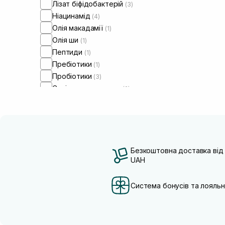
Лізат біфідобактерій
(3)
Ніацинамід
(4)
Олія макадамії
(1)
Олія ши
(1)
Пептиди
(1)
Пребіотики
(1)
Пробіотики
(3)
Саліцилова кислота
(2)
Сквалан
(1)
Трипептид міді
(2)
Безкоштовна доставка від
UAH
Система бонусів та лояльн