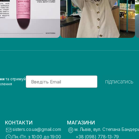
Email
ини
та отримуй
підписатись
влення
КОНТАКТИ
МАГАЗИНИ
sisters.co.ua@gmail.com
м. Львів, вул. Степана Бандер
Пн.-Пт. з 10:00 до 19:00
+38 (098) 778-13-79