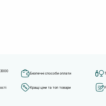
 3000
Безпечні способи оплати
ості
Кращі ціни та топ товари