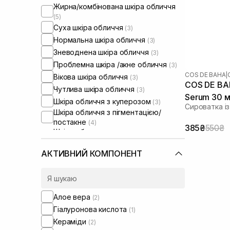
Жирна/комбінована шкіра обличчя
(5)
Суха шкіра обличчя
(3)
Нормальна шкіра обличчя
(3)
Зневоднена шкіра обличчя
(3)
Проблемна шкіра /акне обличчя
(3)
COS DE BAHA
|
Вікова шкіра обличчя
(3)
COS DE BAH
Чутлива шкіра обличчя
(3)
Serum 30 
Шкіра обличчя з куперозом
(3)
Сироватка і
Шкіра обличчя з пігментацією/
постакне
(4)
385₴
550₴
Шкіра обличчя з розширеними
порами
(3)
Шкіра обличчя з порушеним
АКТИВНИЙ КОМПОНЕНТ
барʼєром
(3)
Шкіра обличчя з порушеним
мікробіомом
(3)
Сироватки від комедонів
(1)
Алое вера
(2)
Гіалуронова кислота
(1)
Кераміди
(2)