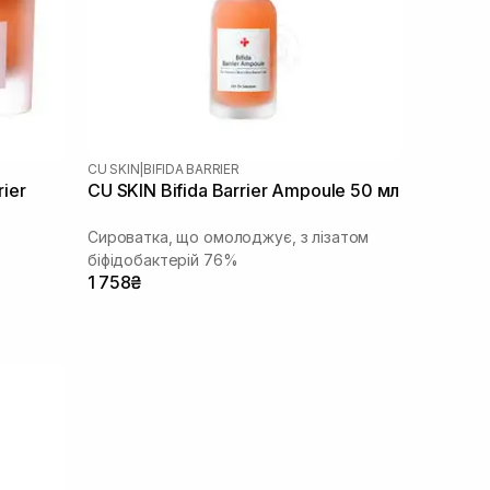
CU SKIN
|
BIFIDA BARRIER
rier
CU SKIN Bifida Barrier Ampoule 50 мл
Сироватка, що омолоджує, з лізатом
біфідобактерій 76%
1 758₴