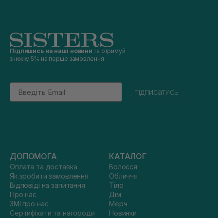
Підпишись на наші новини
та отримуй
знижку 5% на перше замовлення
Email
підписатись
ДОПОМОГА
КАТАЛОГ
Оплата та доставка
Волосся
Як зробити замовлення
Обличчя
Відповіді на запитання
Тіло
Про нас
Дім
ЗМІ про нас
Мерч
Сертифікати та нагороди
Новинки