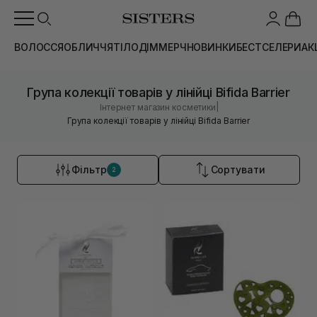
ВОЛОССЯ
ОБЛИЧЧЯ
ТІЛО
ДІМ
МЕРЧ
НОВИНКИ
БЕСТСЕЛЕРИ
АК
Група колекції товарів у лінійці Bifida Barrier
|
Інтернет магазин косметики
Група колекції товарів у лінійці Bifida Barrier
Фільтр
Сортувати
2