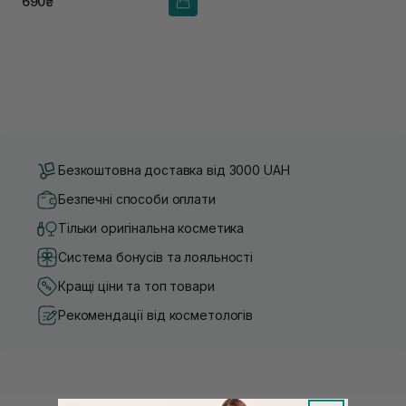
690₴
Безкоштовна доставка від 3000 UAH
Безпечні способи оплати
Тільки оригінальна косметика
Система бонусів та лояльності
Кращі ціни та топ товари
Рекомендації від косметологів