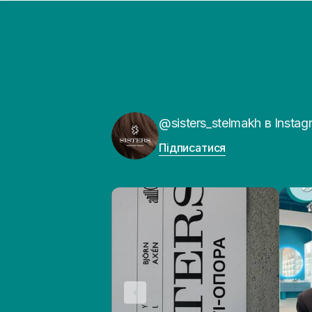
@sisters_stelmakh в Instag
Підписатися