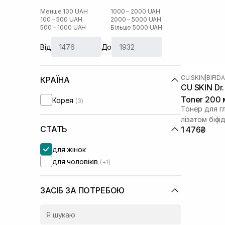
Менше 100 UAH
1000 – 2000 UAH
100 – 500 UAH
2000 – 5000 UAH
500 – 1000 UAH
Більше 5000 UAH
Від
До
CU SKIN
|
BIFID
КРАЇНА
CU SKIN Dr. 
Toner 200 
Корея
(3)
Тонер для г
лізатом біф
СТАТЬ
1 476₴
для жінок
для чоловіків
(+1)
ЗАСІБ ЗА ПОТРЕБОЮ