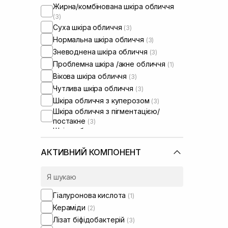
Жирна/комбінована шкіра обличчя
(3)
Суха шкіра обличчя
(3)
Нормальна шкіра обличчя
(3)
Зневоднена шкіра обличчя
(3)
Проблемна шкіра /акне обличчя
(1)
Вікова шкіра обличчя
(3)
Чутлива шкіра обличчя
(3)
Шкіра обличчя з куперозом
(3)
Шкіра обличчя з пігментацією/
постакне
(3)
Шкіра обличчя з розширеними
порами
(1)
Шкіра обличчя з порушеним
АКТИВНИЙ КОМПОНЕНТ
барʼєром
(3)
Шкіра обличчя з порушеним
мікробіомом
(3)
Гіалуронова кислота
(1)
Кераміди
(2)
Лізат біфідобактерій
(3)