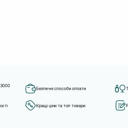
 3000
Безпечні способи оплати
ості
Кращі ціни та топ товари