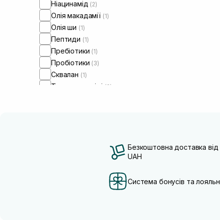
Ніацинамід
(2)
Олія макадамії
(1)
Олія ши
(1)
Пептиди
(1)
Пребіотики
(1)
Пробіотики
(3)
Сквалан
(1)
Трипептид міді
(2)
Безкоштовна доставка від
UAH
Система бонусів та лояльн