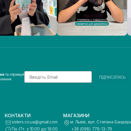
Email
ини
та отримуй
підписатись
влення
КОНТАКТИ
МАГАЗИНИ
sisters.co.ua@gmail.com
м. Львів, вул. Степана Бандер
Пн.-Пт. з 10:00 до 19:00
+38 (098) 778-13-79