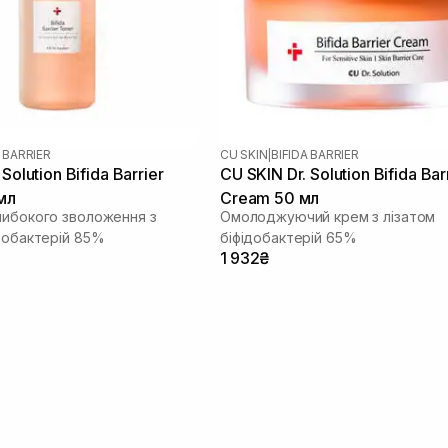
A BARRIER
CU SKIN
|
BIFIDA BARRIER
Solution Bifida Barrier
CU SKIN Dr. Solution Bifida Bar
мл
Cream 50 мл
либокого зволоження з
Омолоджуючий крем з лізатом
ідобактерій 85%
біфідобактерій 65%
1 932₴