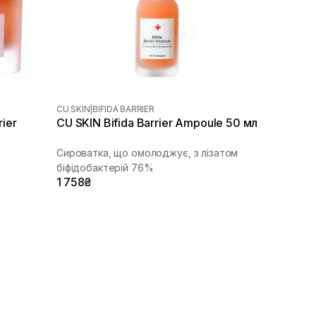
CU SKIN
|
BIFIDA BARRIER
rier
CU SKIN Bifida Barrier Ampoule 50 мл
Сироватка, що омолоджує, з лізатом
біфідобактерій 76%
1 758₴