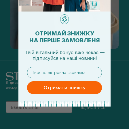
ОТРИМАЙ ЗНИЖКУ
НА ПЕРШЕ ЗАМОВЛЕНЯ
Твій вітальний бонус вже чекає —
підписуйся
на
наші новини!
email
Підпишись на наші новини
та отримуй
Отримати знижку
знижку 5% на перше замовлення
Email
підписатись