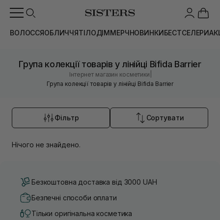
ВОЛОССЯ
ОБЛИЧЧЯ
ТІЛО
ДІМ
МЕРЧ
НОВИНКИ
БЕСТСЕЛЕРИ
АК
Група колекції товарів у лінійці Bifida Barrier
|
Інтернет магазин косметики
Група колекції товарів у лінійці Bifida Barrier
Фільтр
Сортувати
Нічого не знайдено.
Безкоштовна доставка від 3000 UAH
Безпечні способи оплати
Тільки оригінальна косметика