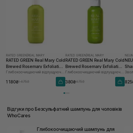
RATED GREEN
|
REAL MARY
RATED GREEN
|
REAL MARY
NEU
RATED GREEN Real Mary Cold
RATED GREEN Real Mary Cold
NEU
Brewed Rosemary Exfoliating
Brewed Rosemary Exfoliating
Sha
Глибокоочищаючий відлущуючий шампунь з соком розмарину
Глибокоочищаючий відлущуючий шампунь з соком розмарину
Scalp Shampoo 400 ml
Scalp Shampoo 100 мл
1 180₴
380₴
825
1 475₴
475₴
Відгуки про Безсульфатний шампунь для чоловіків
WhoCares
Глибокоочищаючий шампунь для