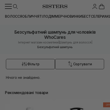
ВОЛОССЯ
ОБЛИЧЧЯ
ТІЛО
ДІМ
МЕРЧ
НОВИНКИ
БЕСТСЕЛЕРИ
АК
Безсульфатний шампунь для чоловіків
WhoCares
|
|
Інтернет магазин косметики
Шампунь для волосся
Безсульфатний шампунь
Фільтр
Сортувати
Нічого не знайдено.
Рекомендовані товари
-20