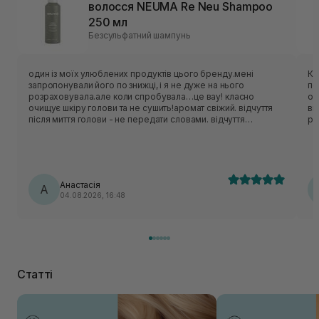
волосся NEUMA Re Neu Shampoo
250 мл
Безсульфатний шампунь
один із моїх улюблених продуктів цього бренду.мені
Ко
запропонували його по знижці, і я не дуже на нього
по
розраховувала.але коли спробувала…це вау! класно
оч
очищує шкіру голови та не сушить!аромат свіжий. відчуття
ви
після миття голови - не передати словами. відчуття
рі
прохолоди на шкірі голови це щось нереальне. коли маю
ць
складний день завжди використовую цей шампунь,він
го
начебто знімає стресс цією прохолодною дією.
ду
Ід
ле
Анастасія
А
04.08.2026, 16:48
Статті