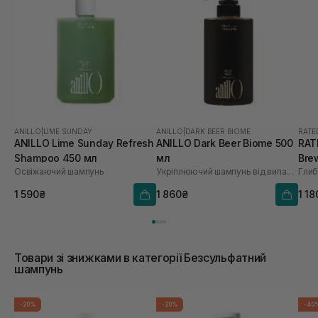
ANILLO
|
LIME SUNDAY
ANILLO
|
DARK BEER BIOME
RATE
ANILLO Lime Sunday Refresh
ANILLO Dark Beer Biome 500
RAT
Shampoo 450 мл
мл
Bre
Освіжаючий шампунь
Укріплюючий шампунь від випадіння волосся
Sca
1 590₴
1 860₴
1 18
Товари зі знижками в категорії Безсульфатний
шампунь
-20%
-20%
-40