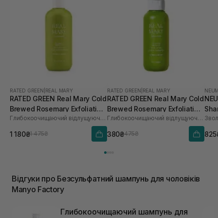
RATED GREEN
|
REAL MARY
RATED GREEN
|
REAL MARY
NEU
RATED GREEN Real Mary Cold
RATED GREEN Real Mary Cold
NEU
Brewed Rosemary Exfoliating
Brewed Rosemary Exfoliating
Sha
Глибокоочищаючий відлущуючий шампунь з соком розмарину
Глибокоочищаючий відлущуючий шампунь з соком розмарину
Scalp Shampoo 400 ml
Scalp Shampoo 100 мл
1 180₴
380₴
825
1 475₴
475₴
Відгуки про Безсульфатний шампунь для чоловіків
Manyo Factory
Глибокоочищаючий шампунь для