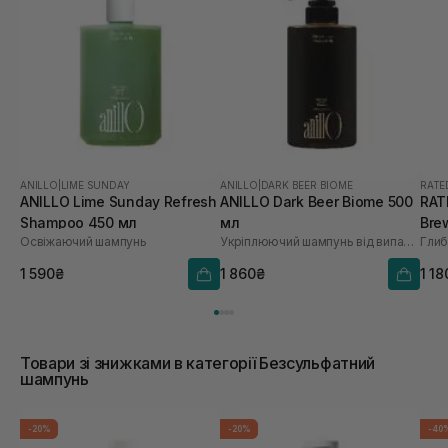
ANILLO
|
LIME SUNDAY
ANILLO
|
DARK BEER BIOME
RATE
ANILLO Lime Sunday Refresh
ANILLO Dark Beer Biome 500
RAT
Shampoo 450 мл
мл
Bre
Освіжаючий шампунь
Укріплюючий шампунь від випадіння волосся
Sca
1 590₴
1 860₴
1 18
Товари зі знижками в категорії Безсульфатний
шампунь
-20%
-20%
-40