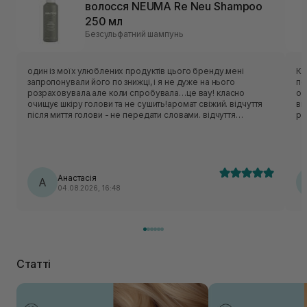
волосся NEUMA Re Neu Shampoo
250 мл
Безсульфатний шампунь
один із моїх улюблених продуктів цього бренду.мені
Ко
запропонували його по знижці, і я не дуже на нього
по
розраховувала.але коли спробувала…це вау! класно
оч
очищує шкіру голови та не сушить!аромат свіжий. відчуття
ви
після миття голови - не передати словами. відчуття
рі
прохолоди на шкірі голови це щось нереальне. коли маю
ць
складний день завжди використовую цей шампунь,він
го
начебто знімає стресс цією прохолодною дією.
ду
Ід
ле
Анастасія
А
04.08.2026, 16:48
Статті