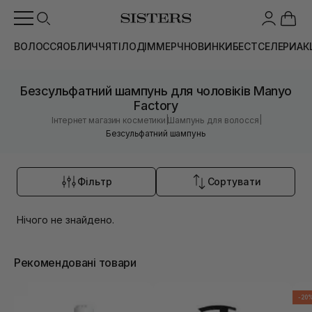
ВОЛОССЯ
ОБЛИЧЧЯ
ТІЛО
ДІМ
МЕРЧ
НОВИНКИ
БЕСТСЕЛЕРИ
АК
Безсульфатний шампунь для чоловіків Manyo
Factory
|
|
Інтернет магазин косметики
Шампунь для волосся
Безсульфатний шампунь
Фільтр
Сортувати
Нічого не знайдено.
Рекомендовані товари
-20