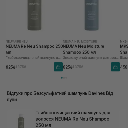
NEUMA
|
RE NEU
NEUMA
|
NEU MOISTURE
MKS
NEUMA Re Neu Shampoo 250
NEUMA Neu Moisture
MKS
мл
Shampoo 250 мл
Sha
Глибокоочищаючий шампунь для волосся
Зволожуючий шампунь для волосся
Шамп
825₴
825₴
458
1 375₴
1 375₴
Відгуки про Безсульфатний шампунь Davines Від
лупи
Глибокоочищаючий шампунь для
волосся NEUMA Re Neu Shampoo
250 мл