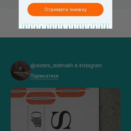
Отримати знижку
@sisters_stelmakh в Instagram
Підписатися