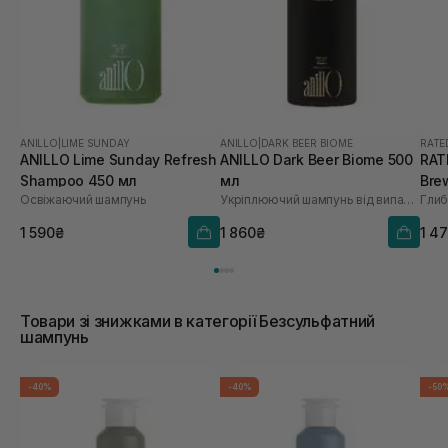
ANILLO
|
LIME SUNDAY
ANILLO
|
DARK BEER BIOME
RATE
ANILLO Lime Sunday Refresh
ANILLO Dark Beer Biome 500
RAT
Shampoo 450 мл
мл
Bre
Освіжаючий шампунь
Укріплюючий шампунь від випадіння волосся
Sca
1 590₴
1 860₴
1 4
Товари зі знижками в категорії Безсульфатний
шампунь
-40%
-40%
-50