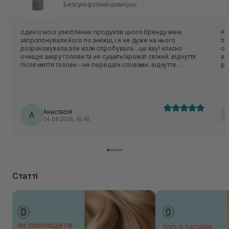
Безсульфатний шампунь
один із моїх улюблених продуктів цього бренду.мені
Ко
запропонували його по знижці, і я не дуже на нього
по
розраховувала.але коли спробувала…це вау! класно
оч
очищує шкіру голови та не сушить!аромат свіжий. відчуття
ви
після миття голови - не передати словами. відчуття
рі
прохолоди на шкірі голови це щось нереальне. коли маю
ць
складний день завжди використовую цей шампунь,він
го
начебто знімає стресс цією прохолодною дією.
ду
Ід
ле
Анастасія
А
04.08.2026, 16:48
Статті