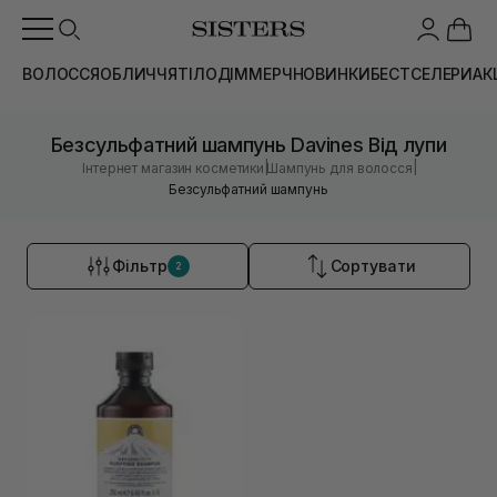
ВОЛОССЯ
ОБЛИЧЧЯ
ТІЛО
ДІМ
МЕРЧ
НОВИНКИ
БЕСТСЕЛЕРИ
АК
Безсульфатний шампунь Davines Від лупи
|
|
Інтернет магазин косметики
Шампунь для волосся
Безсульфатний шампунь
Фільтр
Сортувати
2