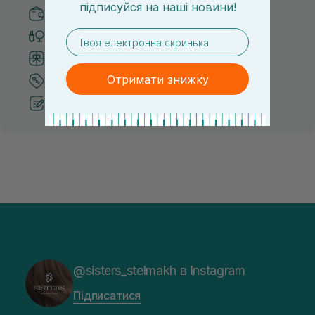
підписуйся
на
наші новини!
Безпечні способи оплати
email
Тільки оригінальна косметика
Система бонусів та лояльності
Отримати знижку
Кращі ціни та топ товари
Рекомендації від косметологів
@sisters_stelmakh в Instagram
Підписатися