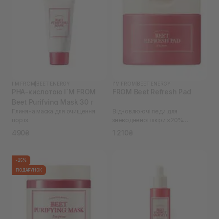
I'M FROM
|
BEET ENERGY
I'M FROM
|
BEET ENERGY
PHA-кислотою I`M FROM
FROM Beet Refresh Pad
Beet Purifying Mask 30 г
Глиняна маска для очищення
Відновлюючі педи для
пор із
зневодненої шкіри з 20%
екстрактом буряків I`M
490₴
1 210₴
-25%
ПОДАРУНОК