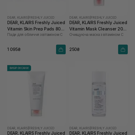
DEAR, KLAIRS
|
FRESHLY JUICED
DEAR, KLAIRS
|
FRESHLY JUICED
DEAR, KLAIRS Freshly Juiced
DEAR, KLAIRS Freshly Juiced
Vitamin Skin Prep Pads 80
Vitamin Mask Cleanser 20
Пади для обличчя з вітаміном С
Очищуюча маска з вітаміном С
шт
мл
1 095₴
250₴
ВИБІР ОКСАНИ
DEAR, KLAIRS
|
FRESHLY JUICED
DEAR, KLAIRS
|
FRESHLY JUICED
DEAR, KLAIRS Freshly Juiced
DEAR, KLAIRS Freshly Juiced