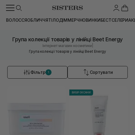
ВОЛОССЯ
ОБЛИЧЧЯ
ТІЛО
ДІМ
МЕРЧ
НОВИНКИ
БЕСТСЕЛЕРИ
АК
Група колекції товарів у лінійці Beet Energy
|
Інтернет магазин косметики
Група колекції товарів у лінійці Beet Energy
Фільтр
Сортувати
1
ВИБІР ОКСАНИ