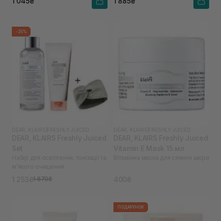
1 045₴
1 885₴
-25%
DEAR, KLAIRS
|
FRESHLY JUICED
DEAR, KLAIRS
|
FRESHLY JUICED
DEAR, KLAIRS Freshly Juiced
DEAR, KLAIRS Freshly Juiced
Set
Vitamin E Mask 15 мл
Набір для освітлення, тонізації та
Вітамінна маска для сяяння шкіри
м’якого очищення
1 253₴
400₴
1 670₴
ПОДАРУНОК