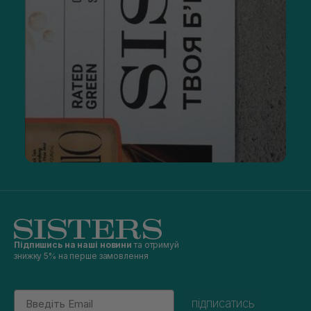
Підпишись на наші новини
та отримуй
знижку 5% на перше замовлення
Email
підписатись