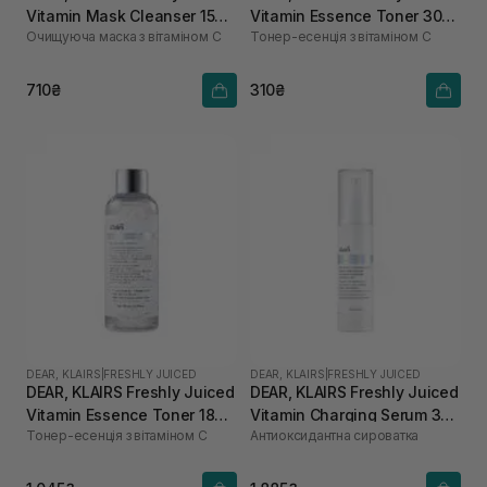
Vitamin Mask Cleanser 150
Vitamin Essence Toner 30
Очищуюча маска з вітаміном С
Тонер-есенція з вітаміном C
мл
мл
710₴
310₴
DEAR, KLAIRS
|
FRESHLY JUICED
DEAR, KLAIRS
|
FRESHLY JUICED
DEAR, KLAIRS Freshly Juiced
DEAR, KLAIRS Freshly Juiced
Vitamin Essence Toner 180
Vitamin Charging Serum 30
Тонер-есенція з вітаміном C
Антиоксидантна сироватка
мл
мл