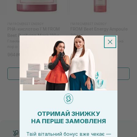
I'M FROM
|
BEET ENERGY
I'M FROM
|
BEET ENERGY
PHA-кислотою I`M FROM
FROM Beet Energy Ampoule
Beet Purifying Mask 110 г
30 мл
Глиняна маска для очищення
Сироватка для сяйва шкіри на
пор із
основі буряка I`M
964₴
995₴
1 285₴
Показати більше
←
1
2
→
ОТРИМАЙ ЗНИЖКУ
НА ПЕРШЕ ЗАМОВЛЕНЯ
Безкоштовна доставка від 3000 UAH
Твій вітальний бонус вже чекає —