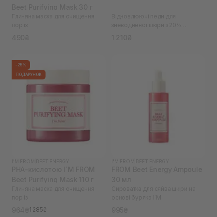
Beet Purifying Mask 30 г
Глиняна маска для очищення
Відновлюючі педи для
пор із
зневодненої шкіри з 20%
екстрактом буряків I`M
490₴
1 210₴
-25%
ПОДАРУНОК
I'M FROM
|
BEET ENERGY
I'M FROM
|
BEET ENERGY
PHA-кислотою I`M FROM
FROM Beet Energy Ampoule
Beet Purifying Mask 110 г
30 мл
Глиняна маска для очищення
Сироватка для сяйва шкіри на
пор із
основі буряка I`M
964₴
995₴
1 285₴