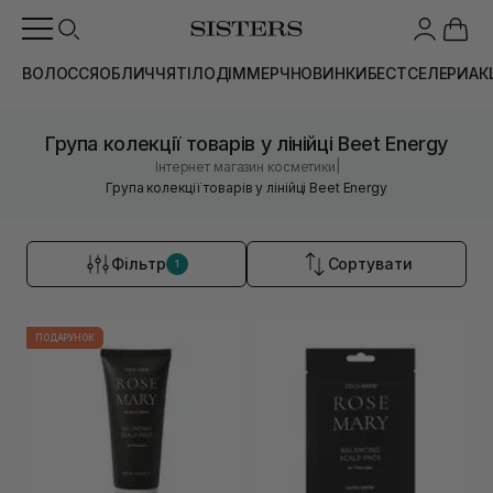
ВОЛОССЯ
ОБЛИЧЧЯ
ТІЛО
ДІМ
МЕРЧ
НОВИНКИ
БЕСТСЕЛЕРИ
АК
Група колекції товарів у лінійці Beet Energy
|
Інтернет магазин косметики
Група колекції товарів у лінійці Beet Energy
Фільтр
Сортувати
1
ПОДАРУНОК