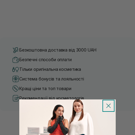
Безкоштовна доставка від 3000 UAH
Безпечні способи оплати
Тільки оригінальна косметика
Система бонусів та лояльності
Кращі ціни та топ товари
Рекомендації від косметологів