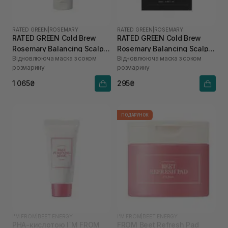
RATED GREEN
|
ROSEMARY
RATED GREEN
|
ROSEMARY
RATED GREEN Cold Brew
RATED GREEN Cold Brew
Rosemary Balancing Scalp
Rosemary Balancing Scalp
Відновлююча маска з соком
Відновлююча маска з соком
Pack 200 мл
Pack 50 мл
розмарину
розмарину
1 065₴
295₴
ПОДАРУНОК
I'M FROM
|
BEET ENERGY
I'M FROM
|
BEET ENERGY
PHA-кислотою I`M FROM
FROM Beet Refresh Pad