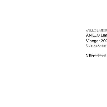
ANILLO
|
LIME 
ANILLO Lim
Vinegar 20
Освіжаючий 
916₴
1 145₴