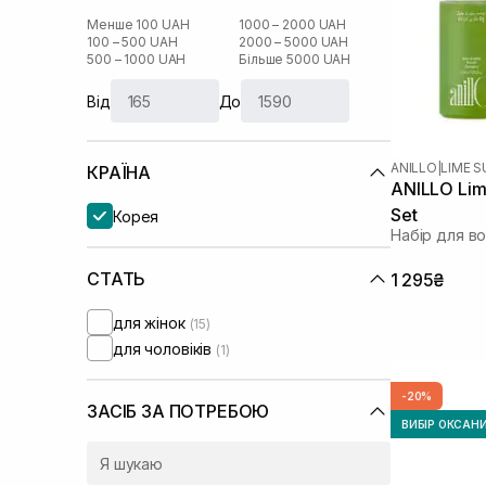
Менше 100 UAH
1000 – 2000 UAH
100 – 500 UAH
2000 – 5000 UAH
500 – 1000 UAH
Більше 5000 UAH
Від
До
ANILLO
|
LIME 
КРАЇНА
ANILLO Lim
Set
Корея
Набір для в
СТАТЬ
1 295₴
для жінок
(15)
для чоловіків
(1)
-20%
ЗАСІБ ЗА ПОТРЕБОЮ
ВИБІР ОКСАН