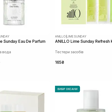
SUNDAY
ANILLO
|
LIME SUNDAY
e Sunday Eau De Parfum
ANILLO Lime Sunday Refresh K
а вода
Тестери засобів
₴
165₴
ВИБІР ОКСАНИ