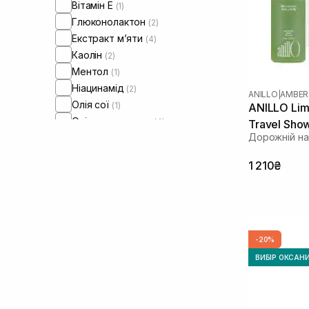
Вітамін Е
(1)
Сухе волосся
(5)
Глюконолактон
(2)
Пошкоджене волосся
(5)
Екстракт м’яти
(4)
Тонке волосся
(6)
Каолін
(2)
Ламке волосся
(5)
Ментол
(1)
Для обʼєму волосся
(1)
Ніацинамід
(2)
ANILLO
|
AMBER
Олія сої
(1)
ANILLO Li
Олія цитрусових
(4)
Travel Sho
Дорожній на
Пантенол
(3)
Протеїни
(2)
1 210₴
Сквалан
(2)
Чайне дерево
(3)
-20%
ВИБІР ОКСАН