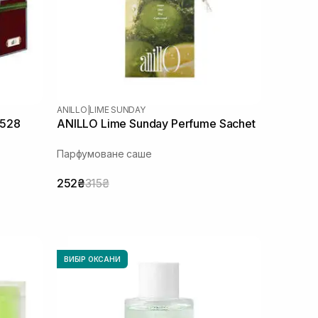
ANILLO
|
LIME SUNDAY
r528
ANILLO Lime Sunday Perfume Sachet
Парфумоване саше
252₴
315₴
ВИБІР ОКСАНИ