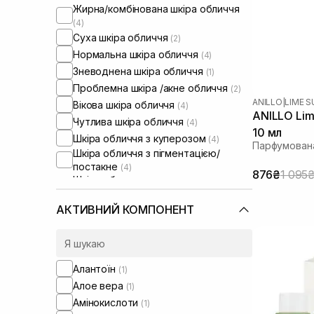
Жирна/комбінована шкіра обличчя
(4)
Суха шкіра обличчя
(2)
Нормальна шкіра обличчя
(4)
Зневоднена шкіра обличчя
(1)
Проблемна шкіра /акне обличчя
(2)
ANILLO
|
LIME 
Вікова шкіра обличчя
(4)
ANILLO Lim
Чутлива шкіра обличчя
(4)
10 мл
Шкіра обличчя з куперозом
(4)
Парфумован
Шкіра обличчя з пігментацією/
постакне
(4)
876₴
1 095
Шкіра обличчя з розширеними
порами
(4)
Шкіра обличчя з порушеним
АКТИВНИЙ КОМПОНЕНТ
барʼєром
(2)
Шкіра обличчя з порушеним
мікробіомом
(2)
Жирна шкіра голови
(2)
Алантоїн
(1)
Проблемна шкіра голови
(1)
Алое вера
(1)
Від випадіння та для стимуляції
Амінокислоти
(1)
росту волосся
(2)