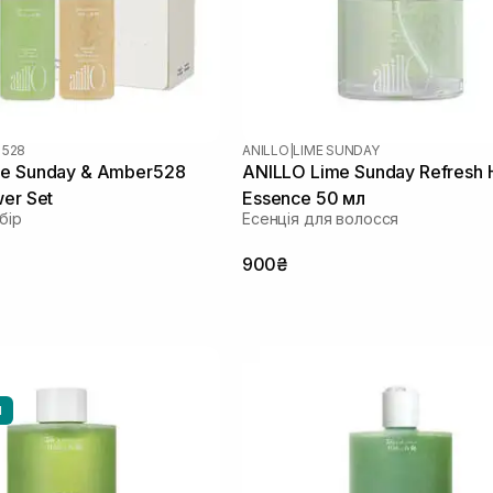
 528
ANILLO
|
LIME SUNDAY
me Sunday & Amber528
ANILLO Lime Sunday Refresh H
wer Set
Essence 50 мл
бір
Есенція для волосся
900₴
И