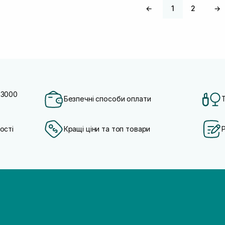
←
1
2
→
 3000
Безпечні способи оплати
ості
Кращі ціни та топ товари