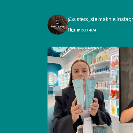
@sisters_stelmakh в Instag
Підписатися