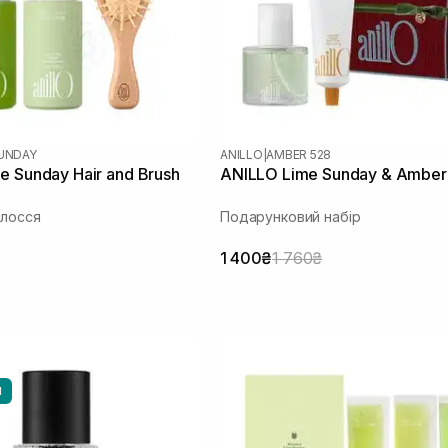
SUNDAY
ANILLO
|
AMBER 528
e Sunday Hair and Brush
ANILLO Lime Sunday & Ambe
олосся
Подарунковий набір
1 400₴
1 760₴
И