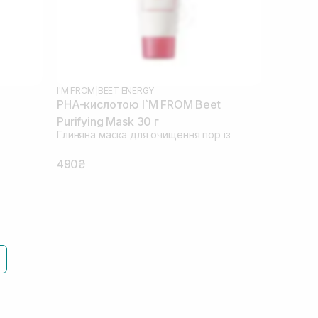
I'M FROM
|
BEET ENERGY
PHA-кислотою I`M FROM Beet
Purifying Mask 30 г
Глиняна маска для очищення пор із
490₴