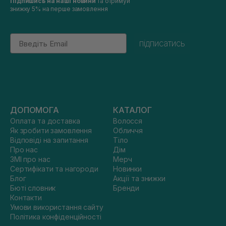
Підпишись на наші новини
та отримуй
знижку 5% на перше замовлення
Email
підписатись
ДОПОМОГА
КАТАЛОГ
Оплата та доставка
Волосся
Як зробити замовлення
Обличчя
Відповіді на запитання
Тіло
Про нас
Дім
ЗМІ про нас
Мерч
Сертифікати та нагороди
Новинки
Блог
Акції та знижки
Бюті словник
Бренди
Контакти
Умови використання сайту
Політика конфіденційності