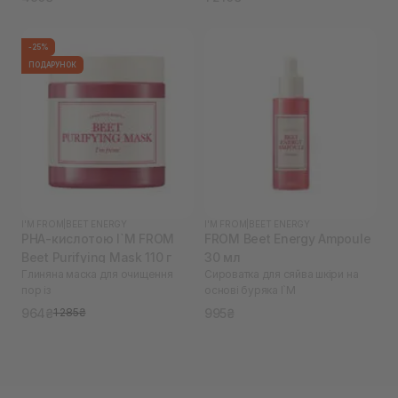
-25%
ПОДАРУНОК
I'M FROM
|
BEET ENERGY
I'M FROM
|
BEET ENERGY
PHA-кислотою I`M FROM
FROM Beet Energy Ampoule
Beet Purifying Mask 110 г
30 мл
Глиняна маска для очищення
Сироватка для сяйва шкіри на
пор із
основі буряка I`M
964₴
995₴
1 285₴