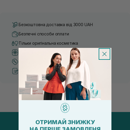
Безкоштовна доставка від 3000 UAH
Безпечні способи оплати
Тільки оригінальна косметика
Система бонусів та лояльності
Кращі ціни та топ товари
Рекомендації від косметологів
ОТРИМАЙ ЗНИЖКУ
НА ПЕРШЕ ЗАМОВЛЕНЯ