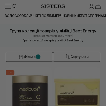
ВОЛОССЯ
ОБЛИЧЧЯ
ТІЛО
ДІМ
МЕРЧ
НОВИНКИ
БЕСТСЕЛЕРИ
АК
Група колекції товарів у лінійці Beet Energy
|
Інтернет магазин косметики
Група колекції товарів у лінійці Beet Energy
Фільтр
Сортувати
1
-15%