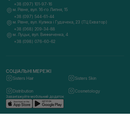
+38 (097) 101-97-16
м. Рівне, вул. 16-го Липня, 15
+38 (097) 544-61-44
м. Рівне, вул. Кулика і Гудачека, 23 (ТЦ Екватор)
+38 (068) 209-34-88
м. Луцьк, вул. Винниченка, 4
+38 (098) 076-60-62
СОЦІАЛЬНІ МЕРЕЖІ
Sisters Hair
Sisters Skin
Distribution
Cosmetology
Завантажуйте мобільний додаток