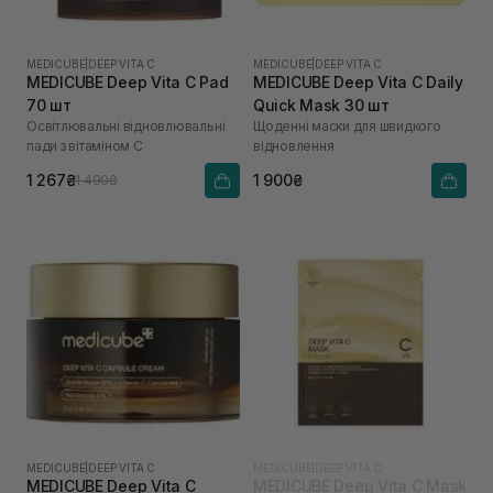
MEDICUBE
|
DEEP VITA C
MEDICUBE
|
DEEP VITA C
MEDICUBE Deep Vita C Pad
MEDICUBE Deep Vita C Daily
70 шт
Quick Mask 30 шт
Освітлювальні відновлювальні
Щоденні маски для швидкого
пади з вітаміном C
відновлення
1 267₴
1 900₴
1 490₴
MEDICUBE
|
DEEP VITA C
MEDICUBE
|
DEEP VITA C
MEDICUBE Deep Vita C
MEDICUBE Deep Vita C Mask