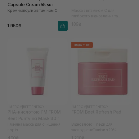
Capsule Cream 55 мл
Крем-капсули з вітаміном С
Маска з вітаміном С для
глибокого відновлення та
освітлення шкіри
189₴
1 950₴
ПОДАРУНОК
I'M FROM
|
BEET ENERGY
I'M FROM
|
BEET ENERGY
PHA-кислотою I`M FROM
FROM Beet Refresh Pad
Beet Purifying Mask 30 г
Глиняна маска для очищення
Відновлюючі педи для
пор із
зневодненої шкіри з 20%
екстрактом буряків I`M
490₴
1 210₴