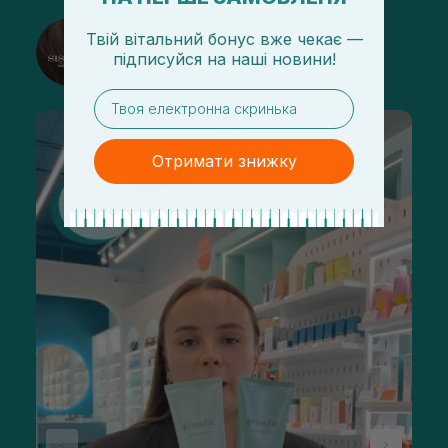
@sisters_stelmakh в Instagram
Твій вітальний бонус вже чекає —
підписуйся
на
наші новини!
Підписатися
email
Отримати знижку