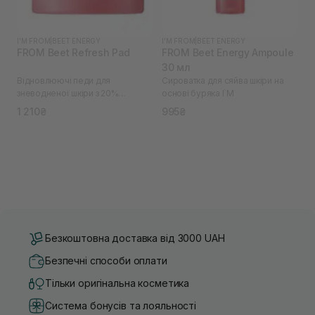
I'M FROM
|
BEET ENERGY
I'M FROM
|
BEET ENERGY
FROM Beet Refresh Pad
FROM Beet Energy Ampoule
30 мл
Відновлюючі педи для
Сироватка для сяйва шкіри на
зневодненої шкіри з 20%
основі буряка I`M
екстрактом буряків I`M
1 210₴
995₴
Безкоштовна доставка від 3000 UAH
Безпечні способи оплати
Тільки оригінальна косметика
Система бонусів та лояльності