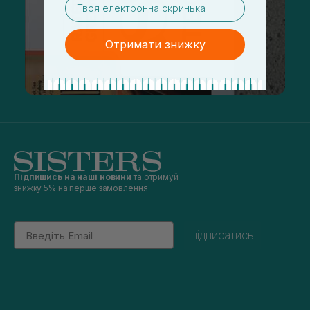
Отримати знижку
Підпишись на наші новини
та отримуй
знижку 5% на перше замовлення
Email
підписатись