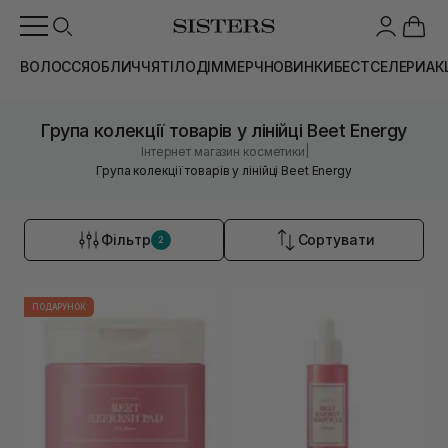
ВОЛОССЯ
ОБЛИЧЧЯ
ТІЛО
ДІМ
МЕРЧ
НОВИНКИ
БЕСТСЕЛЕРИ
АК
Група колекції товарів у лінійці Beet Energy
|
Інтернет магазин косметики
Група колекції товарів у лінійці Beet Energy
Фільтр
Сортувати
2
ПОДАРУНОК