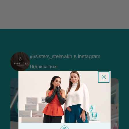
@sisters_stelmakh в Instagram
Підписатися