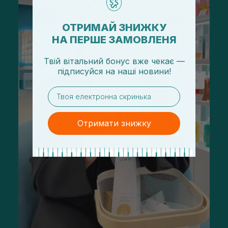
ОТРИМАЙ ЗНИЖКУ
НА ПЕРШЕ ЗАМОВЛЕНЯ
Твій вітальний бонус вже чекає —
підписуйся
на
наші новини!
email
Отримати знижку