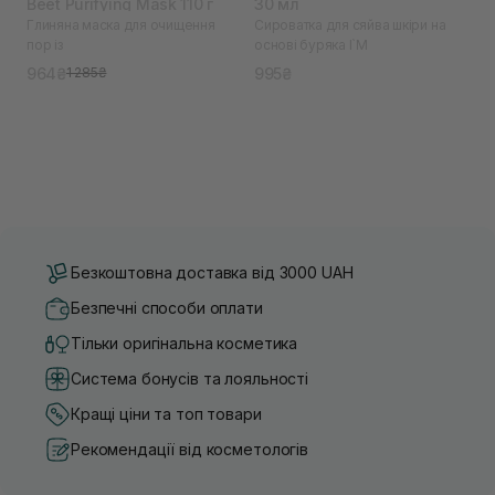
Beet Purifying Mask 110 г
30 мл
Глиняна маска для очищення
Сироватка для сяйва шкіри на
пор із
основі буряка I`M
964₴
995₴
1 285₴
Безкоштовна доставка від 3000 UAH
Безпечні способи оплати
Тільки оригінальна косметика
Система бонусів та лояльності
Кращі ціни та топ товари
Рекомендації від косметологів