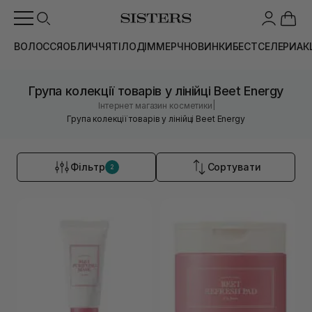
ВОЛОССЯ
ОБЛИЧЧЯ
ТІЛО
ДІМ
МЕРЧ
НОВИНКИ
БЕСТСЕЛЕРИ
АК
Група колекції товарів у лінійці Beet Energy
|
Інтернет магазин косметики
Група колекції товарів у лінійці Beet Energy
Фільтр
Сортувати
2