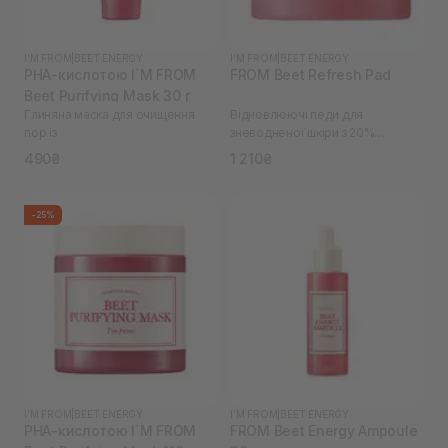
I'M FROM
|
BEET ENERGY
I'M FROM
|
BEET ENERGY
PHA-кислотою I`M FROM
FROM Beet Refresh Pad
Beet Purifying Mask 30 г
Глиняна маска для очищення
Відновлюючі педи для
пор із
зневодненої шкіри з 20%
екстрактом буряків I`M
490₴
1 210₴
-25%
I'M FROM
|
BEET ENERGY
I'M FROM
|
BEET ENERGY
PHA-кислотою I`M FROM
FROM Beet Energy Ampoule