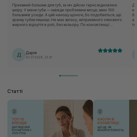
Приємний бальзам для губ, за ніч дійсно гарно відновлює
Ду
шкіру. У мене губи — завжди проблемне місце, маю 100
на
бальзамів усюди. А цей наношу щоночі, бо подобається, що
бу
зранку губки пишніші. Не має запаху, неприємного хімозного
ал
жирного відчуття в роті, без кольору. По консистенції
те
нагадує вазелін. Від температури тіла трохи мʼякне, але не
по
розтікається. Єдиний мінус — пакування, доводиться лізти
- 
туди руками. Тому не завжди зручно протягом дня його
набират
використовувати. Погоджуюся з попереднім відгуком, що
до
взимку цей бальзам має бути зіркою)) Баночка прям зовсім
зв
Дарія
не маленька, а розхід у нього мінімальний. Тому вистачить
Д
від
30.07.2026, 23:21
надовго. Плюс інколи наношу його на лікті та коліна,
особливо якщо багато зачерпнула засобу для губ.
Статті