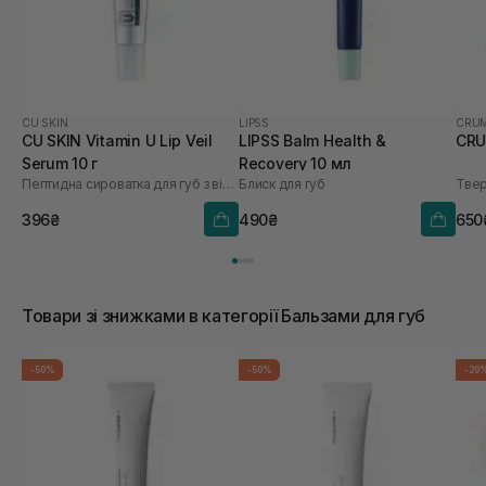
CU SKIN
LIPSS
CRU
CU SKIN Vitamin U Lip Veil
LIPSS Balm Health &
CRU
Serum 10 г
Recovery 10 мл
Пептидна сироватка для губ з вітаміном U та волюфіліном
Блиск для губ
396₴
490₴
650
Товари зі знижками в категорії Бальзами для губ
-50%
-50%
-20