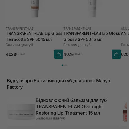
TRANSPARENT-LAB
TRANSPARENT-LAB
ANIL
TRANSPARENT-LAB Lip Gloss
TRANSPARENT-LAB Lip Gloss
ANI
Terracotta SPF 50 15 мл
Glossy SPF 50 15 мл
Бальзам для губ
Бальзам для губ
Баль
402₴
402₴
620
804₴
804₴
Відгуки про Бальзами для губ для жінок Manyo
Factory
Відновлюючий бальзам для губ
TRANSPARENT-LAB Overnight
Restoring Lip Treatment 15 мл
Бальзами для губ