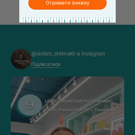
Отримати знижку
@sisters_stelmakh в Instagram
Підписатися