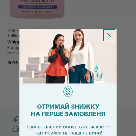
TREE HUT
|
MOROCCAN ROSE
TREE HUT Moroccan Rose
Whipped Body Butter 240 г
Баттер для тіла з ароматом
троянди
800₴
ОТРИМАЙ ЗНИЖКУ
НА ПЕРШЕ ЗАМОВЛЕНЯ
Безкоштовна доставка від 3000 UAH
Твій вітальний бонус вже чекає —
Безпечні способи оплати
підписуйся
на
наші новини!