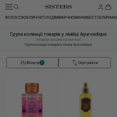
ВОЛОССЯ
ОБЛИЧЧЯ
ТІЛО
ДІМ
МЕРЧ
НОВИНКИ
БЕСТСЕЛЕРИ
АК
Група колекції товарів у лінійці Ayurvedique
|
Інтернет магазин косметики
Група колекції товарів у лінійці Ayurvedique
Фільтр
Сортувати
1