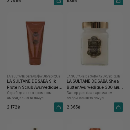
2 746₴
936₴
LA SULTANE DE SABA
|
AYURVEDIQUE
LA SULTANE DE SABA
|
AYURVEDIQUE
LA SULTANE DE SABA Silk
LA SULTANE DE SABA Shea
Protein Scrub Ayurvedique
Butter Ayurvedique 300 мл
Скраб для тіла з ароматом
Баттер для тіла з ароматом
200 мл
(260 г)
амбри, ванілі та пачулі
амбри, ванілі та пачулі
2 172₴
2 365₴