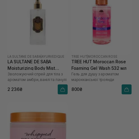
LA SULTANE DE SABA
|
AYURVEDIQUE
TREE HUT
|
MOROCCAN ROSE
LA SULTANE DE SABA
TREE HUT Moroccan Rose
Moisturizing Body Mist
Foaming Gel Wash 532 мл
Зволожуючий спрей для тіла з
Гель для душу з ароматом
Ayurvedique Ambre Vanille
ароматом амбри, ванілі та пачулі
марокканської троянди
Patchouli 200 мл
2 236₴
800₴