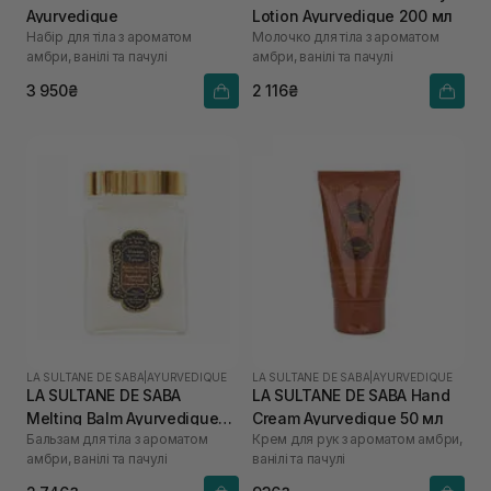
Ayurvedique
Lotion Ayurvedique 200 мл
Набір для тіла з ароматом
Молочко для тіла з ароматом
амбри, ванілі та пачулі
амбри, ванілі та пачулі
3 950₴
2 116₴
LA SULTANE DE SABA
|
AYURVEDIQUE
LA SULTANE DE SABA
|
AYURVEDIQUE
LA SULTANE DE SABA
LA SULTANE DE SABA Hand
Melting Balm Ayurvedique
Cream Ayurvedique 50 мл
Бальзам для тіла з ароматом
Крем для рук з ароматом амбри,
300 мл
амбри, ванілі та пачулі
ванілі та пачулі