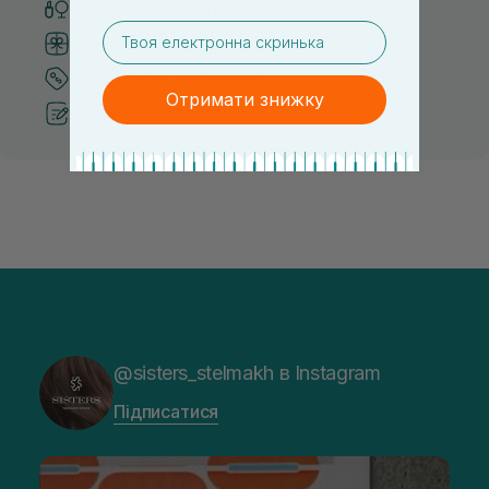
Тільки оригінальна косметика
email
Система бонусів та лояльності
Кращі ціни та топ товари
Отримати знижку
Рекомендації від косметологів
@sisters_stelmakh в Instagram
Підписатися