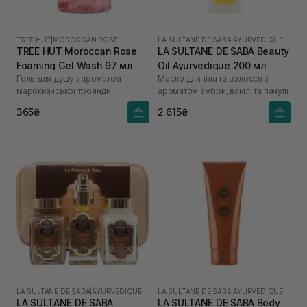
TREE HUT
|
MOROCCAN ROSE
LA SULTANE DE SABA
|
AYURVEDIQUE
TREE HUT Moroccan Rose
LA SULTANE DE SABA Beauty
Foaming Gel Wash 97 мл
Oil Ayurvedique 200 мл
Гель для душу з ароматом
Масло для тіла та волосся з
марокканської троянди
ароматом амбри, ванілі та пачулі
365₴
2 615₴
LA SULTANE DE SABA
|
AYURVEDIQUE
LA SULTANE DE SABA
|
AYURVEDIQUE
LA SULTANE DE SABA
LA SULTANE DE SABA Body