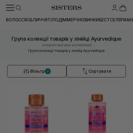
ВОЛОССЯ
ОБЛИЧЧЯ
ТІЛО
ДІМ
МЕРЧ
НОВИНКИ
БЕСТСЕЛЕРИ
АК
Група колекції товарів у лінійці Ayurvedique
|
Інтернет магазин косметики
Група колекції товарів у лінійці Ayurvedique
Фільтр
Сортувати
2