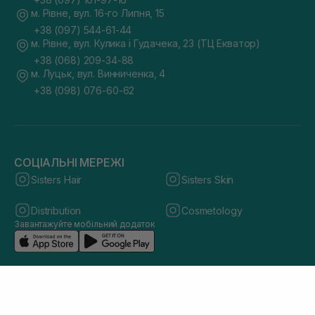
м. Рівне, вул. 16-го Липня, 15
+38 (097) 544-61-44
м. Рівне, вул. Кулика і Гудачека, 23 (ТЦ Екватор)
+38 (068) 209-34-88
м. Луцьк, вул. Винниченка, 4
+38 (098) 076-60-62
СОЦІАЛЬНІ МЕРЕЖІ
Sisters Hair
Sisters Skin
Distribution
Cosmetology
Завантажуйте мобільний додаток
© 2026 sisters.co.ua. Всі права захищено