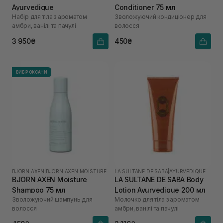
Ayurvedique
Conditioner 75 мл
Набір для тіла з ароматом
Зволожуючий кондиціонер для
амбри, ванілі та пачулі
волосся
3 950₴
450₴
ВИБІР ОКСАНИ
BJORN AXEN
|
BJORN AXEN MOISTURE
LA SULTANE DE SABA
|
AYURVEDIQUE
BJORN AXEN Moisture
LA SULTANE DE SABA Body
Shampoo 75 мл
Lotion Ayurvedique 200 мл
Зволожуючий шампунь для
Молочко для тіла з ароматом
волосся
амбри, ванілі та пачулі