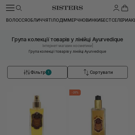
ВОЛОССЯ
ОБЛИЧЧЯ
ТІЛО
ДІМ
МЕРЧ
НОВИНКИ
БЕСТСЕЛЕРИ
АК
Група колекції товарів у лінійці Ayurvedique
|
Інтернет магазин косметики
Група колекції товарів у лінійці Ayurvedique
Фільтр
Сортувати
1
-20%