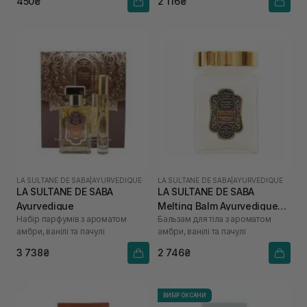
450₴
2 116₴
LA SULTANE DE SABA
|
AYURVEDIQUE
LA SULTANE DE SABA
|
AYURVEDIQUE
LA SULTANE DE SABA
LA SULTANE DE SABA
Ayurvedique
Melting Balm Ayurvedique
Набір парфумів з ароматом
Бальзам для тіла з ароматом
300 мл
амбри, ванілі та пачулі
амбри, ванілі та пачулі
3 738₴
2 746₴
ВИБІР ОКСАНИ