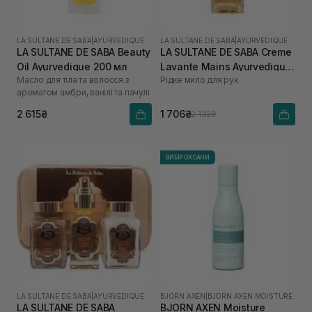
LA SULTANE DE SABA
|
AYURVEDIQUE
LA SULTANE DE SABA
|
AYURVEDIQUE
LA SULTANE DE SABA Beauty
LA SULTANE DE SABA Creme
Oil Ayurvedique 200 мл
Lavante Mains Ayurvedique
Масло для тіла та волосся з
Рідке мило для рук
200 мл
ароматом амбри, ванілі та пачулі
2 615₴
1 706₴
2 132₴
ВИБІР ОКСАНИ
LA SULTANE DE SABA
|
AYURVEDIQUE
BJORN AXEN
|
BJORN AXEN MOISTURE
LA SULTANE DE SABA
BJORN AXEN Moisture