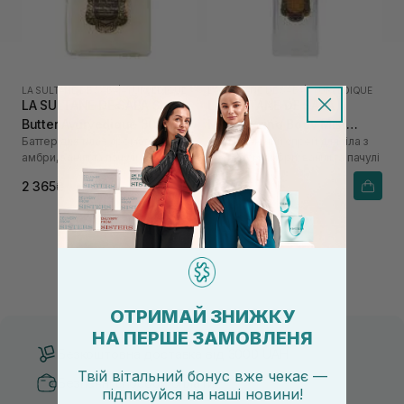
LA SULTANE DE SABA
|
AYURVEDIQUE
LA SULTANE DE SABA
|
AYURVEDIQUE
LA SULTANE DE SABA Shea
LA SULTANE DE SABA
Butter Ayurvedique 300 мл
Moisturizing Body Mist
Баттер для тіла з ароматом
Зволожуючий спрей для тіла з
(260 г)
Ayurvedique Ambre Vanille
амбри, ванілі та пачулі
ароматом амбри, ванілі та пачулі
Patchouli 200 мл
2 365₴
2 236₴
ОТРИМАЙ ЗНИЖКУ
НА ПЕРШЕ ЗАМОВЛЕНЯ
Безкоштовна доставка від 3000 UAH
Твій вітальний бонус вже чекає —
Безпечні способи оплати
підписуйся
на
наші новини!