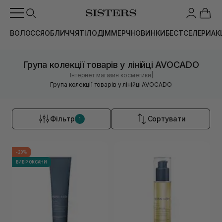
ВОЛОССЯ
ОБЛИЧЧЯ
ТІЛО
ДІМ
МЕРЧ
НОВИНКИ
БЕСТСЕЛЕРИ
АК
Група колекції товарів у лінійці AVOCADO
|
Інтернет магазин косметики
Група колекції товарів у лінійці AVOCADO
Фільтр
Сортувати
1
-20%
ВИБІР ОКСАНИ