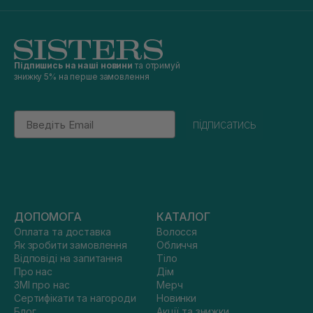
Підпишись на наші новини
та отримуй
знижку 5% на перше замовлення
Email
підписатись
ДОПОМОГА
КАТАЛОГ
Оплата та доставка
Волосся
Як зробити замовлення
Обличчя
Відповіді на запитання
Тіло
Про нас
Дім
ЗМІ про нас
Мерч
Сертифікати та нагороди
Новинки
Блог
Акції та знижки