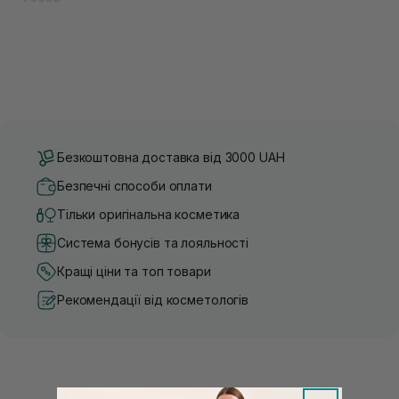
Безкоштовна доставка від 3000 UAH
Безпечні способи оплати
Тільки оригінальна косметика
Система бонусів та лояльності
Кращі ціни та топ товари
Рекомендації від косметологів