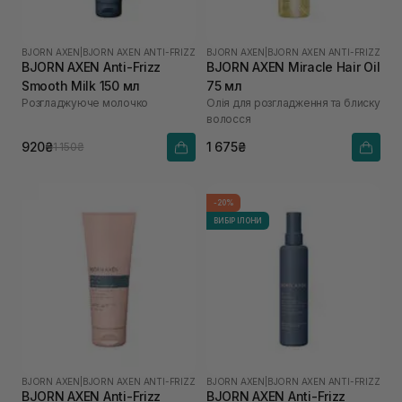
BJORN AXEN
|
BJORN AXEN ANTI-FRIZZ
BJORN AXEN
|
BJORN AXEN ANTI-FRIZZ
BJORN AXEN Anti-Frizz
BJORN AXEN Miracle Hair Oil
Smooth Milk 150 мл
75 мл
Розгладжуюче молочко
Oлія для розгладження та блиску
волосся
920₴
1 675₴
1 150₴
-20%
ВИБІР ІЛОНИ
BJORN AXEN
|
BJORN AXEN ANTI-FRIZZ
BJORN AXEN
|
BJORN AXEN ANTI-FRIZZ
BJORN AXEN Anti-Frizz
BJORN AXEN Anti-Frizz