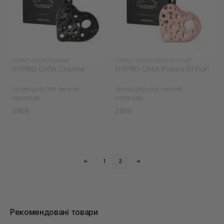
HYPNO CASA
|
CHARME
HYPNO CASA
|
POESIA DI FIORI
HYPNO CASA Charme
HYPNO CASA Poesia Di Fiori
Аромадифузор змінний
Аромадифузор змінний
картридж
картридж
285₴
285₴
←
1
2
→
Рекомендовані товари