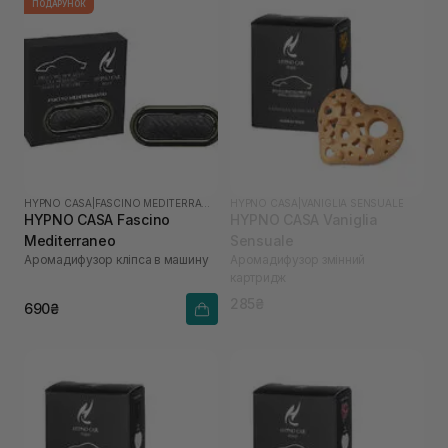
ПОДАРУНОК
HYPNO CASA
|
FASCINO MEDITERRANEO
HYPNO CASA
|
VANIGLIA SENSUALE
HYPNO CASA Fascino
HYPNO CASA Vaniglia
Mediterraneo
Sensuale
Аромадифузор кліпса в машину
Аромадифузор змінний
картридж
285₴
690₴