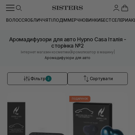
ВОЛОССЯ
ОБЛИЧЧЯ
ТІЛО
ДІМ
МЕРЧ
НОВИНКИ
БЕСТСЕЛЕРИ
АК
Аромадифузори для авто Hypno Casa Італія -
сторінка №2
|
|
Інтернет магазин косметики
Ароматизатор в машину
Аромадифузори для авто
Фільтр
Сортувати
2
ПОДАРУНОК