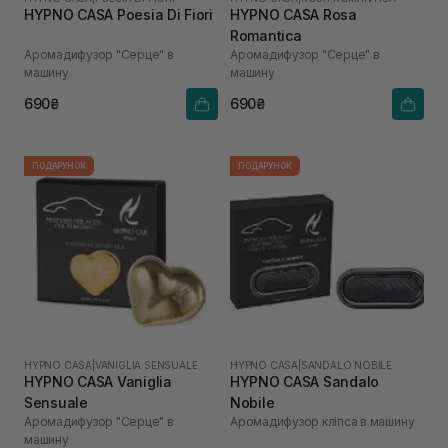
HYPNO CASA Poesia Di Fiori
HYPNO CASA Rosa
Romantica
Аромадифузор "Серце" в
Аромадифузор "Серце" в
машину
машину
690₴
690₴
ПОДАРУНОК
ПОДАРУНОК
HYPNO CASA
|
VANIGLIA SENSUALE
HYPNO CASA
|
SANDALO NOBILE
HYPNO CASA Vaniglia
HYPNO CASA Sandalo
Sensuale
Nobile
Аромадифузор "Серце" в
Аромадифузор кліпса в машину
машину