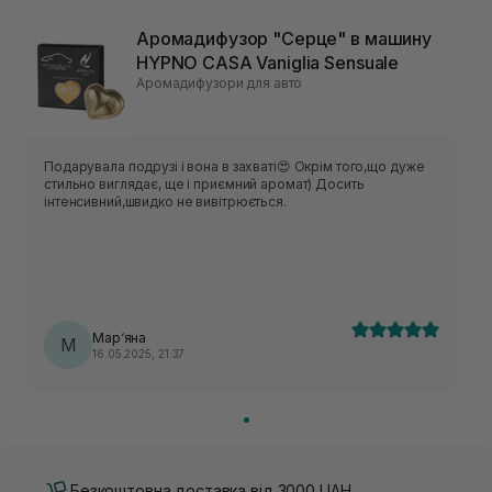
Аромадифузор "Серце" в машину
HYPNO CASA Vaniglia Sensuale
Аромадифузори для авто
Подарувала подрузі і вона в захваті😍 Окрім того,що дуже
стильно виглядає, ще і приємний аромат) Досить
інтенсивний,швидко не вивітрюється.
Мар‘яна
М
16.05.2025, 21:37
Безкоштовна доставка від 3000 UAH