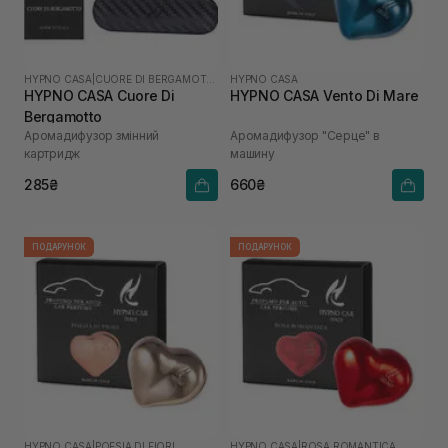
HYPNO CASA
|
CUORE DI BERGAMOTTO
HYPNO CASA
HYPNO CASA Cuore Di
HYPNO CASA Vento Di Mare
Bergamotto
Аромадифузор змінний
Аромадифузор "Серце" в
картридж
машину
285₴
660₴
ПОДАРУНОК
ПОДАРУНОК
HYPNO CASA
|
POESIA DI FIORI
HYPNO CASA
|
ROSA ROMANTICA