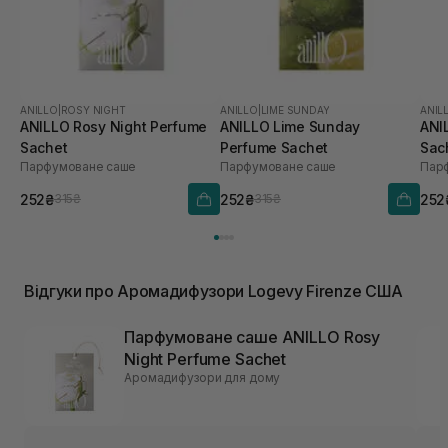
ANILLO
|
ROSY NIGHT
ANILLO
|
LIME SUNDAY
ANIL
ANILLO Rosy Night Perfume
ANILLO Lime Sunday
ANI
Sachet
Perfume Sachet
Sac
Парфумоване саше
Парфумоване саше
Пар
252₴
252₴
252
315₴
315₴
Відгуки про Аромадифузори Logevy Firenze США
Парфумоване саше ANILLO Rosy
Night Perfume Sachet
Аромадифузори для дому