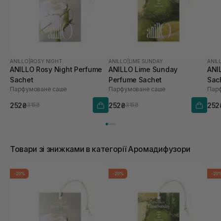
ANILLO
|
ROSY NIGHT
ANILLO
|
LIME SUNDAY
ANIL
ANILLO Rosy Night Perfume
ANILLO Lime Sunday
ANI
Sachet
Perfume Sachet
Sac
Парфумоване саше
Парфумоване саше
Пар
252₴
252₴
252
315₴
315₴
Товари зі знижками в категорії Аромадифузори
-20%
-20%
-20