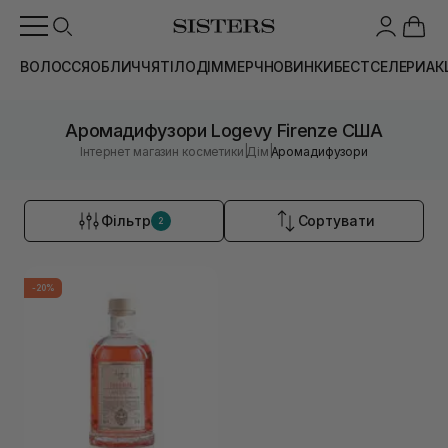
ВОЛОССЯ
ОБЛИЧЧЯ
ТІЛО
ДІМ
МЕРЧ
НОВИНКИ
БЕСТСЕЛЕРИ
АК
Аромадифузори Logevy Firenze США
|
|
Інтернет магазин косметики
Дім
Аромадифузори
Фільтр
Сортувати
2
-20%