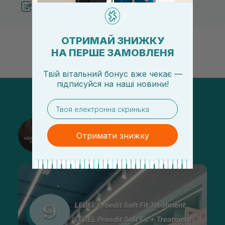
Рекомендації від косметологів
ОТРИМАЙ ЗНИЖКУ
НА ПЕРШЕ ЗАМОВЛЕНЯ
Твій вітальний бонус вже чекає —
підписуйся
на
наші новини!
email
@sisters_stelmakh в Instagram
Отримати знижку
Підписатися