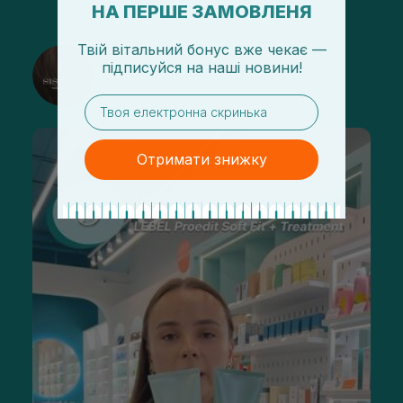
НА ПЕРШЕ ЗАМОВЛЕНЯ
Твій вітальний бонус вже чекає —
@sisters_stelmakh в Instagram
підписуйся
на
наші новини!
Підписатися
email
Отримати знижку