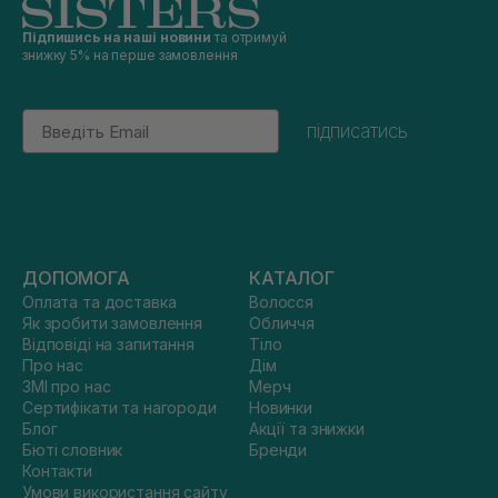
Підпишись на наші новини
та отримуй
знижку 5% на перше замовлення
Email
підписатись
ДОПОМОГА
КАТАЛОГ
Оплата та доставка
Волосся
Як зробити замовлення
Обличчя
Відповіді на запитання
Тіло
Про нас
Дім
ЗМІ про нас
Мерч
Сертифікати та нагороди
Новинки
Блог
Акції та знижки
Бюті словник
Бренди
Контакти
Умови використання сайту