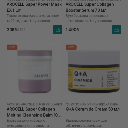
AROCELL Super Power Mask
AROCELL Super Collagen
EX 1 шт
Booster Serum 70 мл
Гідрогелева маска з колагеном
Бульбашкова сироватка з
та 10 видами гіалуронової
колагеном та гіалуроновою
кислоти
кислотою
306₴
1 490₴
340₴
-15%
-30%
AROCELL
|
AROCELL SUPER COLLAGEN
QUESTION AND ANSWER
|
Q+A CERAMIDE
AROCELL Super Collagen
Q+A Ceramide Cream 50 мл
Melting Cleansing Balm 100
Бальзам для глибокого
Відновлюючий крем для
г
очищення з колагеном та
обличчя з керамідами