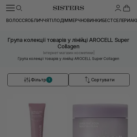
ВОЛОССЯ
ОБЛИЧЧЯ
ТІЛО
ДІМ
МЕРЧ
НОВИНКИ
БЕСТСЕЛЕРИ
АК
Група колекції товарів у лінійці AROCELL Super
Collagen
|
Інтернет магазин косметики
Група колекції товарів у лінійці AROCELL Super Collagen
Фільтр
Сортувати
1