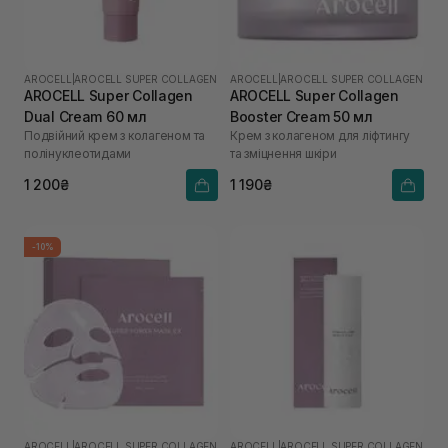
AROCELL
|
AROCELL SUPER COLLAGEN
AROCELL
|
AROCELL SUPER COLLAGEN
AROCELL Super Collagen
AROCELL Super Collagen
Dual Cream 60 мл
Booster Cream 50 мл
Подвійний крем з колагеном та
Крем з колагеном для ліфтингу
полінуклеотидами
та зміцнення шкіри
1 200₴
1 190₴
-10%
AROCELL
|
AROCELL SUPER COLLAGEN
AROCELL
|
AROCELL SUPER COLLAGEN