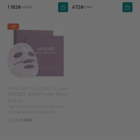
пептидами
1 182₴
472₴
1 390₴
674₴
-18%
AROCELL
|
AROCELL SUPER COLLAGEN
AROCELL Super Power Mask
EX 4 шт
Гідрогелева маска з колагеном
та 10 видами гіалуронової
кислоти
1 025₴
1 250₴