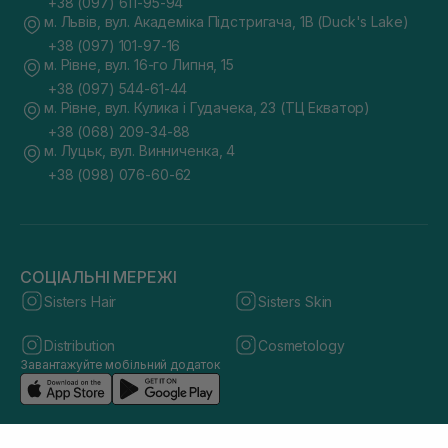
+38 (097) 611-95-94
м. Львів, вул. Академіка Підстригача, 1В (Duck's Lake)
+38 (097) 101-97-16
м. Рівне, вул. 16-го Липня, 15
+38 (097) 544-61-44
м. Рівне, вул. Кулика і Гудачека, 23 (ТЦ Екватор)
+38 (068) 209-34-88
м. Луцьк, вул. Винниченка, 4
+38 (098) 076-60-62
СОЦІАЛЬНІ МЕРЕЖІ
Sisters Hair
Sisters Skin
Distribution
Cosmetology
Завантажуйте мобільний додаток