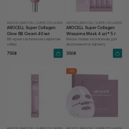
AROCELL
|
AROCELL SUPER COLLAGEN
AROCELL
|
AROCELL SUPER COLLAGEN
AROCELL Super Collagen
AROCELL Super Collagen
Glow BB Cream 40 мл
Wrapping Mask 4 шт* 5 г
ВВ-крем з колагеном з ефектом
Маска-плівка з колагеном для
сяйва
зволоження та ліфтингу
750₴
350₴
-10%
AROCELL
|
AROCELL SUPER COLLAGEN
AROCELL
|
AROCELL SUPER COLLAGEN