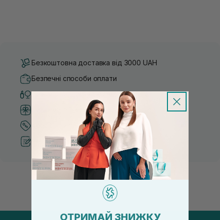
Безкоштовна доставка від 3000 UAH
Безпечні способи оплати
Тільки оригінальна косметика
Система бонусів та лояльності
Кращі ціни та топ товари
Рекомендації від косметологів
ОТРИМАЙ ЗНИЖКУ