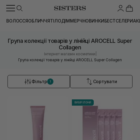
ВОЛОССЯ
ОБЛИЧЧЯ
ТІЛО
ДІМ
МЕРЧ
НОВИНКИ
БЕСТСЕЛЕРИ
АК
Група колекції товарів у лінійці AROCELL Super
Collagen
|
Інтернет магазин косметики
Група колекції товарів у лінійці AROCELL Super Collagen
Фільтр
Сортувати
1
ВИБІР ІЛОНИ