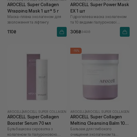
AROCELL Super Collagen
AROCELL Super Power Mask
Wrapping Mask 1 шт* 5 г
EX 1 шт
Маска-плівка з колагеном для
Гідрогелева маска з колагеном
зволоження та ліфтингу
та 10 видами гіалуронової
кислоти
110₴
306₴
340₴
-15%
AROCELL
|
AROCELL SUPER COLLAGEN
AROCELL
|
AROCELL SUPER COLLAGEN
AROCELL Super Collagen
AROCELL Super Collagen
Booster Serum 70 мл
Melting Cleansing Balm 100
Бульбашкова сироватка з
Бальзам для глибокого
г
колагеном та гіалуроновою
очищення з колагеном та