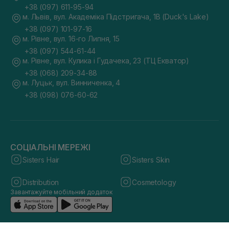
+38 (097) 611-95-94
м. Львів, вул. Академіка Підстригача, 1В (Duck's Lake)
+38 (097) 101-97-16
м. Рівне, вул. 16-го Липня, 15
+38 (097) 544-61-44
м. Рівне, вул. Кулика і Гудачека, 23 (ТЦ Екватор)
+38 (068) 209-34-88
м. Луцьк, вул. Винниченка, 4
+38 (098) 076-60-62
СОЦІАЛЬНІ МЕРЕЖІ
Sisters Hair
Sisters Skin
Distribution
Cosmetology
Завантажуйте мобільний додаток