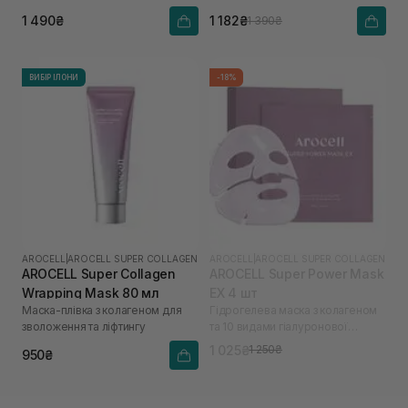
кислотою
пептидами
1 490₴
1 182₴
1 390₴
ВИБІР ІЛОНИ
-18%
AROCELL
|
AROCELL SUPER COLLAGEN
AROCELL
|
AROCELL SUPER COLLAGEN
AROCELL Super Collagen
AROCELL Super Power Mask
Wrapping Mask 80 мл
EX 4 шт
Маска-плівка з колагеном для
Гідрогелева маска з колагеном
зволоження та ліфтингу
та 10 видами гіалуронової
кислоти
1 025₴
1 250₴
950₴