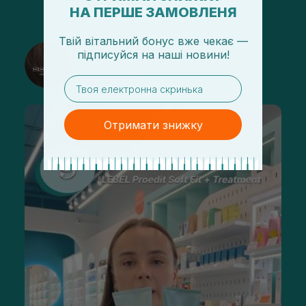
НА ПЕРШЕ ЗАМОВЛЕНЯ
Твій вітальний бонус вже чекає —
@sisters_stelmakh в Instagram
підписуйся
на
наші новини!
Підписатися
email
Отримати знижку