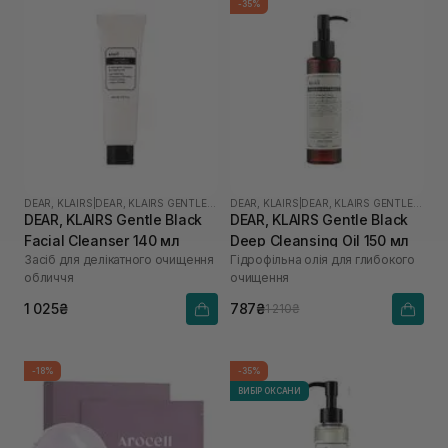
-35%
DEAR, KLAIRS
|
DEAR, KLAIRS GENTLE BLACK
DEAR, KLAIRS
|
DEAR, KLAIRS GENTLE BLACK
DEAR, KLAIRS Gentle Black
DEAR, KLAIRS Gentle Black
Facial Cleanser 140 мл
Deep Cleansing Oil 150 мл
Засіб для делікатного очищення
Гідрофільна олія для глибокого
обличчя
очищення
1 025₴
787₴
1 210₴
-18%
-35%
ВИБІР ОКСАНИ