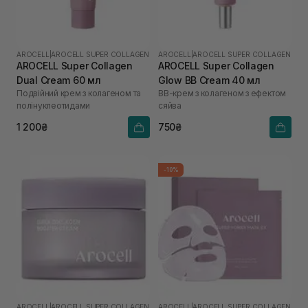
AROCELL
|
AROCELL SUPER COLLAGEN
AROCELL
|
AROCELL SUPER COLLAGEN
AROCELL Super Collagen
AROCELL Super Collagen
Dual Cream 60 мл
Glow BB Cream 40 мл
Подвійний крем з колагеном та
ВВ-крем з колагеном з ефектом
полінуклеотидами
сяйва
1 200₴
750₴
-10%
AROCELL
|
AROCELL SUPER COLLAGEN
AROCELL
|
AROCELL SUPER COLLAGEN