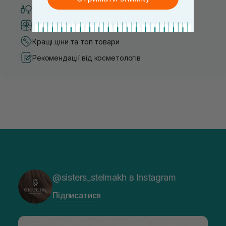
Тільки оригінальна косметика
Система бонусів та лояльності
Кращі ціни та топ товари
Рекомендації від косметологів
@sisters_stelmakh в Instagram
Підписатися