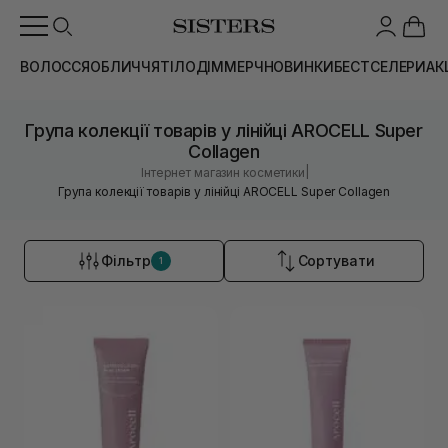
ВОЛОССЯ
ОБЛИЧЧЯ
ТІЛО
ДІМ
МЕРЧ
НОВИНКИ
БЕСТСЕЛЕРИ
АК
Група колекції товарів у лінійці AROCELL Super
Collagen
|
Інтернет магазин косметики
Група колекції товарів у лінійці AROCELL Super Collagen
Фільтр
Сортувати
1