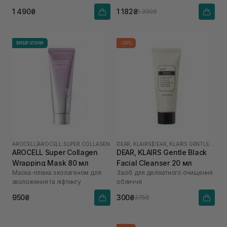
кислотою
пептидами
1 490₴
1 182₴
1 390₴
ВИБІР ІЛОНИ
-20%
AROCELL
|
AROCELL SUPER COLLAGEN
DEAR, KLAIRS
|
DEAR, KLAIRS GENTLE BLACK
AROCELL Super Collagen
DEAR, KLAIRS Gentle Black
Wrapping Mask 80 мл
Facial Cleanser 20 мл
Маска-плівка з колагеном для
Засіб для делікатного очищення
зволоження та ліфтингу
обличчя
950₴
300₴
375₴