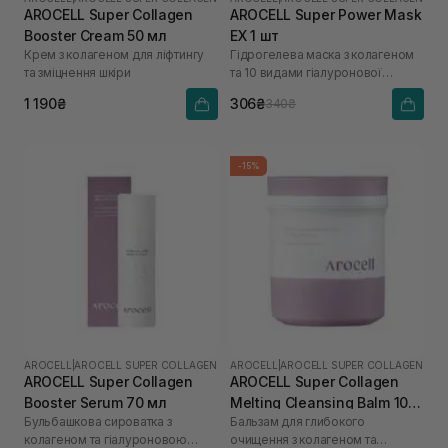
AROCELL Super Collagen
AROCELL Super Power Mask
Booster Cream 50 мл
EX 1 шт
Крем з колагеном для ліфтингу
Гідрогелева маска з колагеном
та зміцнення шкіри
та 10 видами гіалуронової
кислоти
1 190₴
306₴
340₴
-15%
AROCELL
|
AROCELL SUPER COLLAGEN
AROCELL
|
AROCELL SUPER COLLAGEN
AROCELL Super Collagen
AROCELL Super Collagen
Booster Serum 70 мл
Melting Cleansing Balm 100
Бульбашкова сироватка з
Бальзам для глибокого
г
колагеном та гіалуроновою
очищення з колагеном та