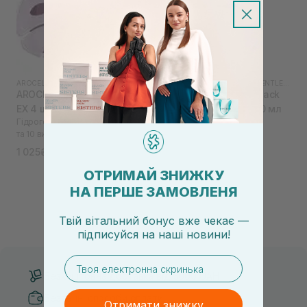
AROCELL
|
AROCELL SUPER COLLAGEN
DEAR, KLAIRS
|
DEAR, KLAIRS GENTLE BLACK
AROCELL Super Power Mask
DEAR, KLAIRS Gentle Black
EX 4 шт
Fresh Cleansing Oil 150 мл
Гідрогелева маска з колагеном
Гідрофільна олія для
та 10 видами гіалуронової
делікатного очищення
кислоти
1 025₴
787₴
1 250₴
1 210₴
ОТРИМАЙ ЗНИЖКУ
НА ПЕРШЕ ЗАМОВЛЕНЯ
Твій вітальний бонус вже чекає —
підписуйся
на
наші новини!
email
Безкоштовна доставка від 3000 UAH
Безпечні способи оплати
Отримати знижку