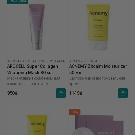
ВИБІР ІЛОНИ
AROCELL
|
AROCELL SUPER COLLAGEN
ACNEMY
|
ZITCALM
AROCELL Super Collagen
ACNEMY Zitcalm Moisturizer
Wrapping Mask 80 мл
50 мл
Маска-плівка з колагеном для
Заспокійливий зволожувальний
зволоження та ліфтингу
крем
950₴
1 149₴
-18%