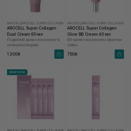
AROCELL
|
AROCELL SUPER COLLAGEN
AROCELL
|
AROCELL SUPER COLLAGEN
AROCELL Super Collagen
AROCELL Super Collagen
Dual Cream 60 мл
Glow BB Cream 40 мл
Подвійний крем з колагеном та
ВВ-крем з колагеном з ефектом
полінуклеотидами
сяйва
1 200₴
750₴
ВИБІР ІЛОНИ
AROCELL
|
AROCELL SUPER COLLAGEN
AROCELL
|
AROCELL SUPER COLLAGEN