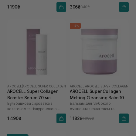
кислоти
1 190₴
306₴
340₴
-15%
AROCELL
|
AROCELL SUPER COLLAGEN
AROCELL
|
AROCELL SUPER COLLAGEN
AROCELL Super Collagen
AROCELL Super Collagen
Booster Serum 70 мл
Melting Cleansing Balm 100
Бульбашкова сироватка з
Бальзам для глибокого
г
колагеном та гіалуроновою
очищення з колагеном та
кислотою
пептидами
1 490₴
1 182₴
1 390₴