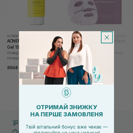
ACNEMY
|
ZITCALM
AROCELL
|
AROCELL SUPER COLLAGEN
ACNEMY Zitcalm Cleansing
AROCELL Super Power Mask
Gel 150 мл
EX 4 шт
Очищуючий гель проти
Гідрогелева маска з колагеном
почервонінь із заспокійливим
та 10 видами гіалуронової
ефектом
кислоти
1 025₴
1 250₴
864₴
ОТРИМАЙ ЗНИЖКУ
НА ПЕРШЕ ЗАМОВЛЕНЯ
Безкоштовна доставка від 3000 UAH
Твій вітальний бонус вже чекає —
Безпечні способи оплати
підписуйся
на
наші новини!