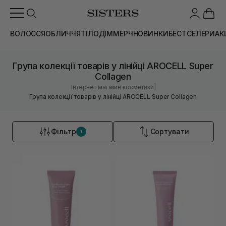
ВОЛОССЯ
ОБЛИЧЧЯ
ТІЛО
ДІМ
МЕРЧ
НОВИНКИ
БЕСТСЕЛЕРИ
АК
Група колекції товарів у лінійці AROCELL Super
Collagen
|
Інтернет магазин косметики
Група колекції товарів у лінійці AROCELL Super Collagen
Фільтр
Сортувати
1