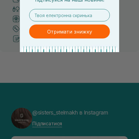
Тільки оригінальна косметика
email
Система бонусів та лояльності
Кращі ціни та топ товари
Отримати знижку
Рекомендації від косметологів
@sisters_stelmakh в Instagram
Підписатися