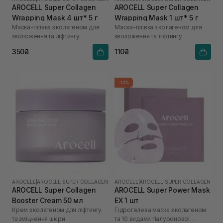
AROCELL Super Collagen
AROCELL Super Collagen
Wrapping Mask 4 шт* 5 г
Wrapping Mask 1 шт* 5 г
Маска-плівка з колагеном для
Маска-плівка з колагеном для
зволоження та ліфтингу
зволоження та ліфтингу
350₴
110₴
-10%
AROCELL
|
AROCELL SUPER COLLAGEN
AROCELL
|
AROCELL SUPER COLLAGEN
AROCELL Super Collagen
AROCELL Super Power Mask
Booster Cream 50 мл
EX 1 шт
Крем з колагеном для ліфтингу
Гідрогелева маска з колагеном
та зміцнення шкіри
та 10 видами гіалуронової